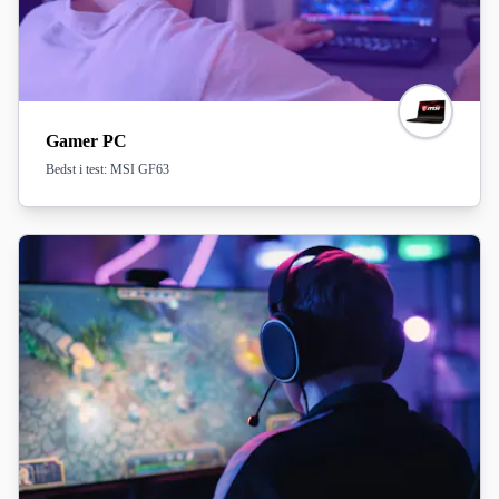
Ud over gaming-pc og konsol har vi også udvalgt det bedste gaming-headset, der gør
kommunikationen med andre spillere nemmere, så du og dit hold kan præstere endnu
bedre, når det virkelig gælder.
Læs vores tests nedenfor om gaming-pc'er og headsets for at finde ud af, hvilke der er
testvindere lige nu!
Gamer PC
Bedst i test: MSI GF63