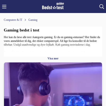
Computere & IT
Gaming
Gaming bedst i test
Her kan du læse alle test i kategorin gaming. Er du en gaming-entusiast? Her finder du
vores anmeldelser til dig, der elsker computerspil. Alt lige fra konsoller til de bedste
tilbehør. Undgå unødvendige og dyre fejlkøb. Køb gaming-testvinderne i dag.
For at få fuldt udbytte af dine spil er det vigtigt at være godt udstyret. Udstyr som
computermus, tastatur og headset er vigtigt, men den bedste forudsætning er en god
Visa mer
gaming-pc eller konsol. Det er trods alt her, det hele begynder, og de øvrige tilbehør kan
komme senere.
Grunden til, at det er vigtigt med en god gaming-pc/konsol, skyldes, at nutidens spil
konstant bliver mere avancerede og kræver mere computerkraft. Da spil fortsætter med
at kræve mere computerkraft, er det derfor vigtigt, at du får fat i en gaming-pc, der er
klar til fremtidens præstationskrav.
Det, du har brug for for at få fuldt udbytte af dine spil, er først og fremmest et godt
grafikkort, tilstrækkelig intern hukommelse og en hurtig processor. Det kan være svært
at finde en gaming-pc, der opfylder disse krav, på egen hånd. For at gøre det lettere har
vi udført tests af blandt andet gaming-pc'er, spilkonsoller og gaming-headsets, så du
slipper for at lede selv og risikere at lave dårlige og dyre fejlkøb.