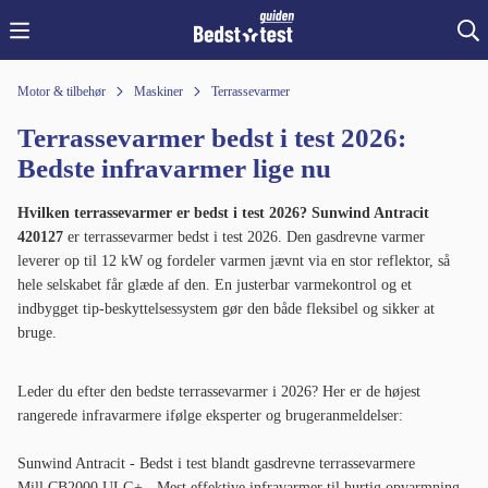
Motor & tilbehør
Maskiner
Terrassevarmer
Terrassevarmer bedst i test 2026:
Bedste infravarmer lige nu
Hvilken terrassevarmer er bedst i test 2026?
Sunwind Antracit
420127
er terrassevarmer bedst i test 2026. Den gasdrevne varmer
leverer op til 12 kW og fordeler varmen jævnt via en stor reflektor, så
hele selskabet får glæde af den. En justerbar varmekontrol og et
indbygget tip-beskyttelsessystem gør den både fleksibel og sikker at
bruge.
Leder du efter den bedste terrassevarmer i 2026? Her er de højest
rangerede infravarmere ifølge eksperter og brugeranmeldelser:
Sunwind Antracit - Bedst i test blandt gasdrevne terrassevarmere
Mill CB2000 ULG+ - Mest effektive infravarmer til hurtig opvarmning