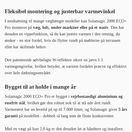
Fleksibel montering og justerbar varmevinkel
I modsætning til mange væghængte modeller kan Solamagic 2000 ECO+
Pro monteres på
væg, loft, under markiser eller på et stativ
. Den har
desuden en vippefunktion, så du kan justere varmen i den retning, du
ønsker - en stor fordel, hvis du flytter rundt på møblerne på terrassen
eller har skiftende behov.
Den patenterede sølvbelagte W-reflektor sikrer en jævn 1:1
varmegengivelse, hvilket betyder, at varmen fordeles præcist og effektivt
over hele dækningsområdet.
Bygget til at holde i mange år
Solamagic 2000 ECO+ Pro er bygget i
vejrbestandigt aluminium og
rustfrit stål
, hvilket gør den robust nok til at stå ude året rundt.
Varmerøret har en levetid på op til 7.000 timer, og Solamagic giver
5 års
garanti
på modellen - dobbelt så lang som de fleste konkurrenter.
Med en vægt på kun 2,8 kg er den desuden let at håndtere og installere,