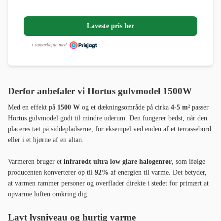
Laveste pris her
i samarbejde med
Derfor anbefaler vi Hortus gulvmodel 1500W
Med en effekt på
1500 W
og et dækningsområde på cirka
4-5 m²
passer
Hortus gulvmodel godt til mindre uderum. Den fungerer bedst, når den
placeres tæt på siddepladserne, for eksempel ved enden af et terrassebord
eller i et hjørne af en altan.
Varmeren bruger et
infrarødt ultra low glare halogenrør
, som ifølge
producenten konverterer op til
92%
af energien til varme. Det betyder,
at varmen rammer personer og overflader direkte i stedet for primært at
opvarme luften omkring dig.
Lavt lysniveau og hurtig varme