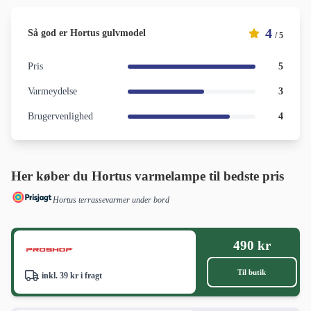
4
Så god er Hortus gulvmodel
/ 5
Pris
5
Varmeydelse
3
Brugervenlighed
4
Her køber du Hortus varmelampe til bedste pris
Hortus terrassevarmer under bord
490 kr
Til butik
inkl. 39 kr i fragt