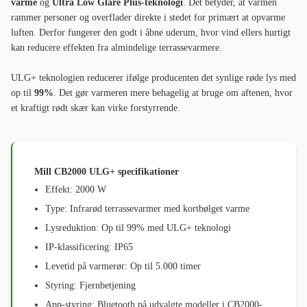
varme
og
Ultra Low Glare Plus-teknologi
. Det betyder, at varmen
rammer personer og overflader direkte i stedet for primært at opvarme
luften. Derfor fungerer den godt i åbne uderum, hvor vind ellers hurtigt
kan reducere effekten fra almindelige terrassevarmere.
ULG+ teknologien reducerer ifølge producenten det synlige røde lys med
op til
99%
. Det gør varmeren mere behagelig at bruge om aftenen, hvor
et kraftigt rødt skær kan virke forstyrrende.
Mill CB2000 ULG+ specifikationer
Effekt: 2000 W
Type: Infrarød terrassevarmer med kortbølget varme
Lysreduktion: Op til 99% med ULG+ teknologi
IP-klassificering: IP65
Levetid på varmerør: Op til 5.000 timer
Styring: Fjernbetjening
App-styring: Bluetooth på udvalgte modeller i CB2000-