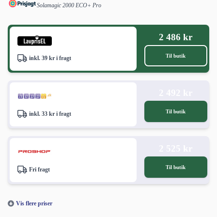
Solamagic 2000 ECO+ Pro
2 486 kr
Til butik
inkl. 39 kr i fragt
2 492 kr
Til butik
inkl. 33 kr i fragt
2 525 kr
Til butik
Fri fragt
Vis flere priser