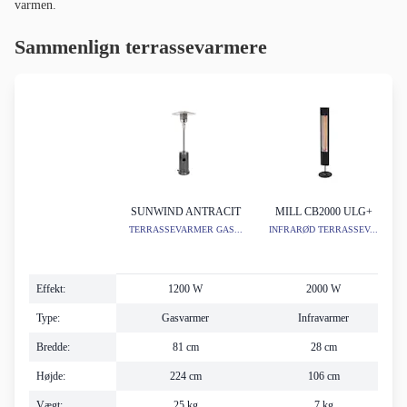
varmen.
Sammenlign terrassevarmere
SUNWIND ANTRACIT
MILL CB2000 ULG+
TERRASSEVARMER GAS...
INFRARØD TERRASSEV...
Effekt:
1200 W
2000 W
Type:
Gasvarmer
Infravarmer
Bredde:
81 cm
28 cm
Højde:
224 cm
106 cm
Vægt:
25 kg
7 kg