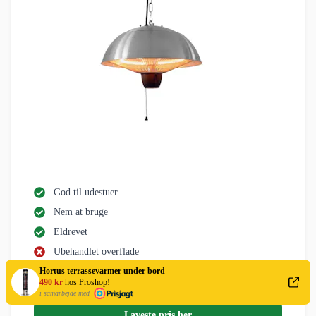
God til udestuer
Nem at bruge
Eldrevet
Ubehandlet overflade
Hortus terrassevarmer under bord
Reflektoren bliver meget varm
490 kr
hos Proshop!
i samarbejde med
Laveste pris her