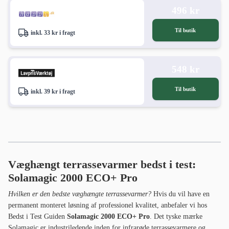
496 kr
Til butik
inkl. 33 kr i fragt
548 kr
Til butik
inkl. 39 kr i fragt
Væghængt terrassevarmer bedst i test:
Solamagic 2000 ECO+ Pro
Hvilken er den bedste væghængte terrassevarmer?
Hvis du vil have en
permanent monteret løsning af professionel kvalitet, anbefaler vi hos
Bedst i Test Guiden
Solamagic 2000 ECO+ Pro
. Det tyske mærke
Solamagic er industriledende inden for infrarøde terrassevarmere og