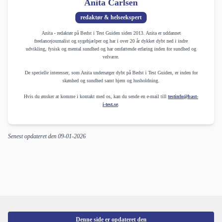
Anita Carlsen
redaktør & helseekspert
Anita - redaktør på Bedst i Test Guiden siden 2013. Anita er uddannet
freelancejournalist og sygehjælper og har i over 20 år dykket dybt ned i indre
udvikling, fysisk og mental sundhed og har omfattende erfaring inden for sundhed og
velvære.
De specielle interesser, som Anita undersøger dybt på Bedst i Test Guiden, er inden for
skønhed og sundhed samt hjem og husholdning.
Hvis du ønsker at komme i kontakt med os, kan du sende en e-mail till
testinfo@bast-
i-test.se
.
Senest opdateret den
09-01-2026
Denne side er opdateret den