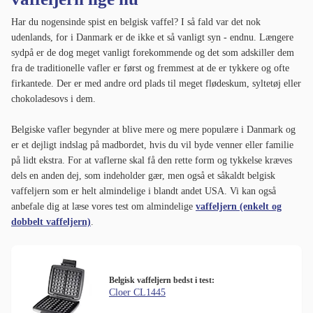
Har du nogensinde spist en belgisk vaffel? I så fald var det nok
udenlands, for i Danmark er de ikke et så vanligt syn - endnu. Længere
sydpå er de dog meget vanligt forekommende og det som adskiller dem
fra de traditionelle vafler er først og fremmest at de er tykkere og ofte
firkantede. Der er med andre ord plads til meget flødeskum, syltetøj eller
chokoladesovs i dem.
Belgiske vafler begynder at blive mere og mere populære i Danmark og
er et dejligt indslag på madbordet, hvis du vil byde venner eller familie
på lidt ekstra. For at vaflerne skal få den rette form og tykkelse kræves
dels en anden dej, som indeholder gær, men også et såkaldt belgisk
vaffeljern som er helt almindelige i blandt andet USA. Vi kan også
anbefale dig at læse vores test om almindelige
vaffeljern (enkelt og
dobbelt vaffeljern)
.
Belgisk vaffeljern bedst i test:
Cloer CL1445