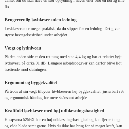
uanset om du skal have en stor oprydning i haven eller blot en hurtig lille
fix.
Brugervenlig løvblæser uden ledning
Løvblæseren er meget praktisk, da du slipper for en ledning. Det giver
større bevægelsesfrihed under arbejdet.
Vægt og lydniveau
På den anden side er den ret tung med sine 4,4 kg og har et relativt højt
lydniveau på cirka 91 dB. Længere arbejdsopgaver kan derfor blive lidt
trættende mod slutningen.
Ergonomi og byggekvalitet
På trods af sin vægt tilbyder løvblæseren høj byggekvalitet, justerbart rør
og ergonomisk håndtag for mere skånsomt arbejde.
Kraftfuld løvblæser med høj udblæsningshastighed
Husqvarna 525BX har en høj udblæsningshastighed og kan fjerne tunge
og våde blade samt grene. Hvis du ikke har brug for så meget kraft, kan