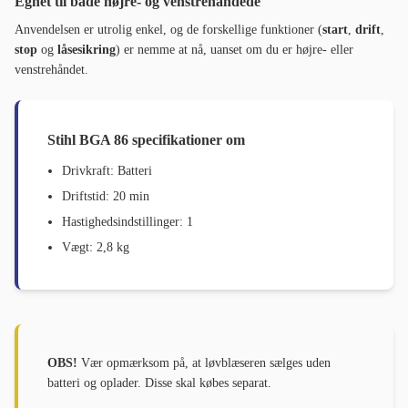
Egnet til både højre- og venstrehåndede
Anvendelsen er utrolig enkel, og de forskellige funktioner (
start
,
drift
,
stop
og
låsesikring
) er nemme at nå, uanset om du er højre- eller
venstrehåndet.
Stihl BGA 86 s
pecifikationer om
Drivkraft: Batteri
Driftstid: 20 min
Hastighedsindstillinger: 1
Vægt: 2,8 kg
OBS!
Vær opmærksom på, at løvblæseren sælges uden
batteri og oplader. Disse skal købes separat.