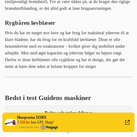
(miljøvenligt brændstof). For at være sikker på, at du bruger den rigtige
brændstofblanding, er det altid godt at læse brugsanvisningen.
Rygbåren løvblæser
Hvis du har en meget stor have og har brug for maksimal ydeevne til at
klare bladene, har du brug for en kraftfuld løvblæser. Disse er ofte
benzindrevne med en totaktsmotor - hvilket giver dig mobilitet under
arbejdet. Men med øget kapacitet og ydeevne følger en højere vægt.
Derfor er disse løvblæsere ofte rygbårne og har et design, der gør det
nemt at bære dem uden at belaste kroppen for meget.
Bedst i test Guidens maskiner
Bedste robotplæneklipper
Husqvarna 525BX
3 535 kr
hos GPL Shop!
i samarbejde med
Bedste symaskine