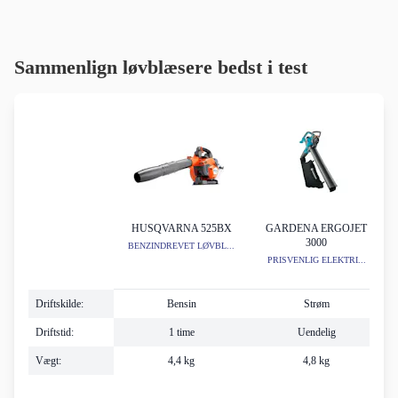
Sammenlign løvblæsere bedst i test
HUSQVARNA 525BX
GARDENA ERGOJET
3000
BENZINDREVET LØVBL...
PRISVENLIG ELEKTRI...
Driftskilde:
Bensin
Strøm
Driftstid:
1 time
Uendelig
Vægt:
4,4 kg
4,8 kg