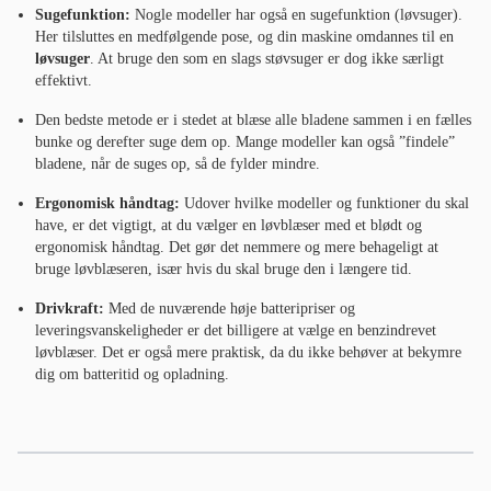
Sugefunktion:
Nogle modeller har også en sugefunktion (løvsuger).
Her tilsluttes en medfølgende pose, og din maskine omdannes til en
løvsuger
. At bruge den som en slags støvsuger er dog ikke særligt
effektivt.
Den bedste metode er i stedet at blæse alle bladene sammen i en fælles
bunke og derefter suge dem op. Mange modeller kan også ”findele”
bladene, når de suges op, så de fylder mindre.
Ergonomisk håndtag:
Udover hvilke modeller og funktioner du skal
have, er det vigtigt, at du vælger en løvblæser med et blødt og
ergonomisk håndtag. Det gør det nemmere og mere behageligt at
bruge løvblæseren, især hvis du skal bruge den i længere tid.
Drivkraft:
Med de nuværende høje batteripriser og
leveringsvanskeligheder er det billigere at vælge en benzindrevet
løvblæser. Det er også mere praktisk, da du ikke behøver at bekymre
dig om batteritid og opladning.