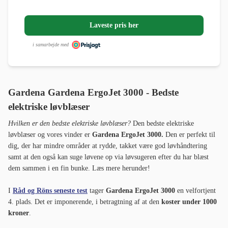
Laveste pris her
i samarbejde med
Gardena Gardena ErgoJet 3000 - Bedste
elektriske løvblæser
Hvilken er den bedste elektriske løvblæser?
Den bedste elektriske
løvblæser og vores vinder er
Gardena ErgoJet 3000.
Den er perfekt til
dig, der har mindre områder at rydde, takket være god løvhåndtering
samt at den også kan suge løvene op via løvsugeren efter du har blæst
dem sammen i en fin bunke. Læs mere herunder!
I
Råd og Röns seneste test
tager
Gardena ErgoJet 3000
en velfortjent
4. plads. Det er imponerende, i betragtning af at den
koster under 1000
kroner
.