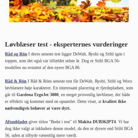
Løvblæser test - eksperternes vurderinger
Råd og Rön
I deres seneste test ligger DeWalt, Ryobi og Stihl igen i
toppen, som det også var tilfældet sidste år. Dog er Stihl BGA 56-
modellen nu erstattet af den nyere BGA 86.
Råd & Rön
I Råd & Röns seneste test får DeWalt, Ryobi, Stihl og Worx
løvblæsere høje karakterer. En interessant placering er fjerdepladsen, som
går til
Gardena ErgoJet 3000
, en meget prisvenlig løvblæser, der både
er effektiv og kommer med en opsamler. Dette viser, at
kvalitet ikke
nødvendigvis behøver at være dyrt.
Aftonbladet
giver titlen "Bedst i test" til
Makita DUB362PT4
. Vi har
dog ikke valgt at inkludere denne model, da den er dyrere end Stihl BGA
56, uden at tilbyde væsentlig mere værdi.