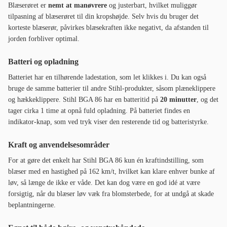
Blæserøret er
nemt at manøvrere
og justerbart, hvilket muliggør
tilpasning af blæserøret til din kropshøjde. Selv hvis du bruger det
korteste blæserør, påvirkes blæsekraften ikke negativt, da afstanden til
jorden forbliver optimal.
Batteri og opladning
Batteriet har en tilhørende ladestation, som let klikkes i. Du kan også
bruge de samme batterier til andre Stihl-produkter, såsom plæneklippere
og hækkeklippere. Stihl BGA 86 har en batteritid på
20 minutter
, og det
tager cirka 1 time at opnå fuld opladning. På batteriet findes en
indikator-knap, som ved tryk viser den resterende tid og batteristyrke.
Kraft og anvendelsesområder
For at gøre det enkelt har Stihl BGA 86 kun én kraftindstilling, som
blæser med en hastighed på 162 km/t, hvilket kan klare enhver bunke af
løv, så længe de ikke er våde. Det kan dog være en god idé at være
forsigtig, når du blæser løv væk fra blomsterbede, for at undgå at skade
beplantningerne.