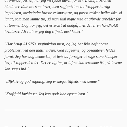
at brænde fossiler, når jeg vil rydde haven for løv. Blæsefunktionen
håndterer våde løv som lovet, men sugfunktionen tilstopper hurtigt
impelleren, medmindre løvene er knastørre, og posen rækker heller ikke så
langt, som man kunne tro, så man skal regne med at afbryde arbejdet for
at tømme. Dog tror jeg, det er svært at undgå, hvis det er en håndholdt
løvblæser. Alt i alt er jeg dog tilfreds med købet!"
"Har brugt ALS25's sugfunktion mest, og jeg har ikke haft nogen
problemer med den indtil videre. God sugeevne, og opsamleren fyldes
jævnt. Jeg har dog bemærket, at hvis du forsøger at suge store klumper
løv, tilstopper den let. Det er vigtigt, at luften kan strømme frit, så løvene
kan suges ind."
"Effektiv og god sugning. Jeg er meget tilfreds med denne."
"Kraftfuld løvblæser. Jeg kan godt lide opsamleren."