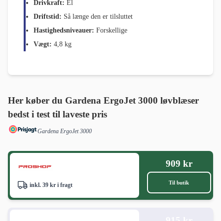
Drivkraft:
El
Driftstid:
Så længe den er tilsluttet
Hastighedsniveauer:
Forskellige
Vægt:
4,8 kg
Her køber du Gardena ErgoJet 3000 løvblæser
bedst i test til laveste pris
Gardena ErgoJet 3000
909 kr
Til butik
inkl. 39 kr i fragt
915 kr