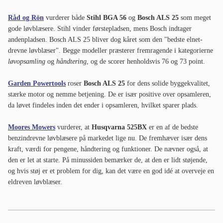
Råd og Rön
vurderer både
Stihl BGA 56
og
Bosch ALS 25
som meget
gode løvblæsere. Stihl vinder førstepladsen, mens Bosch indtager
andenpladsen. Bosch ALS 25 bliver dog kåret som den "bedste elnet-
drevne løvblæser". Begge modeller præsterer fremragende i kategorierne
løvopsamling
og
håndtering
, og de scorer henholdsvis 76 og 73 point.
Garden Powertools
roser
Bosch ALS 25
for dens solide byggekvalitet,
stærke motor og nemme betjening. De er især positive over opsamleren,
da løvet findeles inden det ender i opsamleren, hvilket sparer plads.
Moores Mowers
vurderer, at
Husqvarna 525BX
er en af de bedste
benzindrevne løvblæsere på markedet lige nu. De fremhæver især dens
kraft, værdi for pengene, håndtering og funktioner. De nævner også, at
den er let at starte. På minussiden bemærker de, at den er lidt støjende,
og hvis støj er et problem for dig, kan det være en god idé at overveje en
eldreven løvblæser.