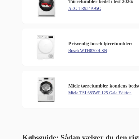
Tørretumbler bedst i test 2026:
AEG TR934A95G
Prisvenlig bosch tørretumbler:
Bosch WTH8300LSN
Miele tørretumbler kondens bedst i
Miele TSL683WP 125 Gala Edition
Købsguide: Sådan vælger du den rig