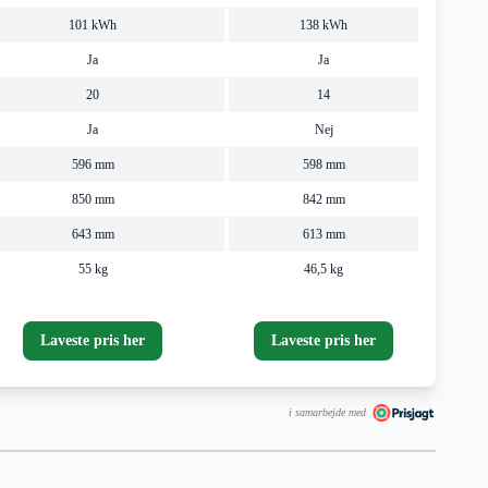
101 kWh
138 kWh
Ja
Ja
20
14
Ja
Nej
596 mm
598 mm
850 mm
842 mm
643 mm
613 mm
55 kg
46,5 kg
Laveste pris her
Laveste pris her
i samarbejde med