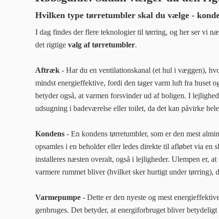
Hvilken type tørretumbler skal du vælge - kond
I dag findes der flere teknologier til tørring, og her ser vi 
det rigtige
valg af tørretumbler
.
Aftræk
- Har du en ventilationskanal (et hul i væggen), hv
mindst energieffektive, fordi den tager varm luft fra huset o
betyder også, at varmen forsvinder ud af boligen. I lejligheder
udsugning i badeværelse eller toilet, da det kan påvirke hele
Kondens
- En kondens
tørretumbler, som er den mest almin
opsamles i en beholder eller ledes direkte til afløbet via en
installeres næsten overalt, også i lejligheder. Ulempen er, at
varmere rummet bliver (hvilket sker hurtigt under tørring), de
Varmepumpe
- Dette er den nyeste og mest energieffektiv
genbruges. Det betyder, at energiforbruget bliver betydelig