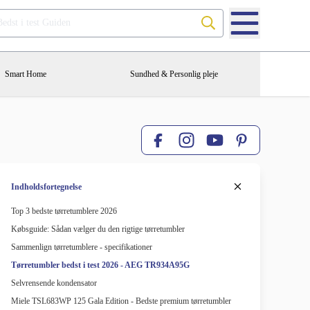
Søg på Bedst i test Guiden
Smart Home
Sundhed & Personlig pleje
Facebook
Pinterest
Instagram
YouTube
Indholdsfortegnelse
Top 3 bedste tørretumblere 2026
Købsguide: Sådan vælger du den rigtige tørretumbler
Sammenlign tørretumblere - specifikationer
Tørretumbler bedst i test 2026 - AEG TR934A95G
Selvrensende kondensator
Miele TSL683WP 125 Gala Edition - Bedste premium tørretumbler