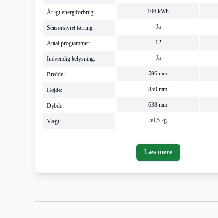
106 kWh
Årligt energiforbrug:
Ja
Sensorstyret tørring:
12
Antal programmer:
Ja
Indvendig belysning:
596 mm
Bredde:
850 mm
Højde:
638 mm
Dybde:
50,5 kg
Vægt:
Læs mere