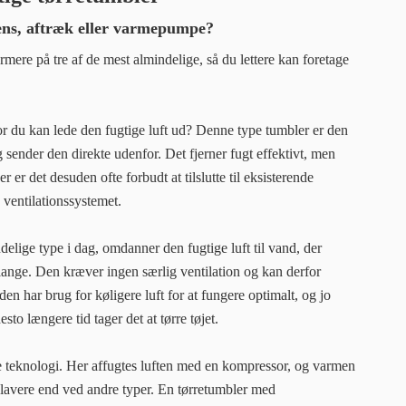
ens, aftræk eller varmepumpe?
nærmere på tre af de mest almindelige, så du lettere kan foretage
or du kan lede den fugtige luft ud? Denne type tumbler er den
g sender den direkte udenfor. Det fjerner fugt effektivt, men
 er det desuden ofte forbudt at tilslutte til eksisterende
 ventilationssystemet.
delige type i dag, omdanner den fugtige luft til vand, der
 slange. Den kræver ingen særlig ventilation og kan derfor
 den har brug for køligere luft for at fungere optimalt, og jo
sto længere tid tager det at tørre tøjet.
e teknologi. Her affugtes luften med en kompressor, og varmen
t lavere end ved andre typer. En tørretumbler med