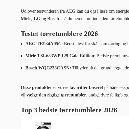
Ud over testvinderen fra AEG kan du også læse om energie
Miele, LG og Bosch
- så du nemt kan finde den tørretumbler
Testet tørretumblere 2026
AEG TR934A95G
: Bedst i test for skånsom tørring og h
Miele TSL683WP 125 Gala Edition
: Bedste premiumv
Bosch WQG233CASN:
Tilbyder alt det grundlæggende i
Disse
produkter
er
vores favoritter baseret
på både eksper
vil
vælge den rigtige tørretumbler
, undgå dyre fejlkøb og
Top 3 bedste tørretumblere 2026