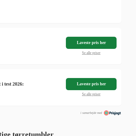
Laveste pris her
Se alle priser
 test​ 2026:
Laveste pris her
Se alle priser
i samarbejde med
tige tørretumbler