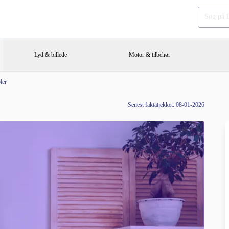
Lyd & billede
Motor & tilbehør
ler
Senest faktatjekket: 08-01-2026