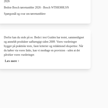
2026
Bedste Bosch tørretumbler 2026 - Bosch WTH8300LSN
Spørgsmål og svar om tørretumblere
Derfor kan du stole på os: Bedst i test Guiden har testet, sammenlignet
og anmeldt produkter uafhængigt siden 2009. Vores vurderinger
bygger på praktiske tests, faste kriterier og redaktionel ekspertise. Når
du køber via vores links, kan vi modtage en provision - uden at det
påvirker vores vurderinger.
Læs mere
i samarbejde med
i samarbejde med