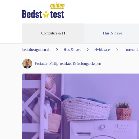
Computere & IT
Hus & have
bedstitestguiden.dk
Hus & have
Hvidevarer
Tørretumb
Forfatter:
Philip
redaktør & forbrugerekspert