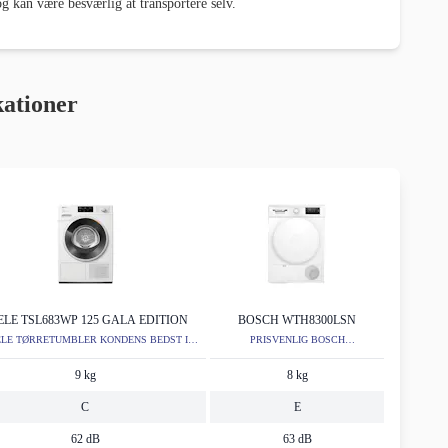
g kan være besværlig at transportere selv.
kationer
ELE TSL683WP 125 GALA EDITION
BOSCH WTH8300LSN
ELE TØRRETUMBLER KONDENS BEDST I
PRISVENLIG BOSCH
TEST​ 2026
TØRRETUMBLER
9 kg
8 kg
C
E
62 dB
63 dB