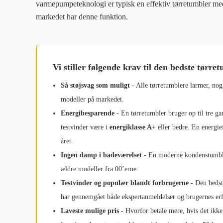
varmepumpeteknologi er typisk en effektiv
tørretumbler me
markedet har denne funktion.
Vi stiller følgende krav til den bedste tørre
Så støjsvag som muligt
- Alle tørretumblere larmer, nog
modeller på markedet.
Energibesparende
- En tørretumbler bruger op til tre g
testvinder være i
energiklasse A+
eller bedre. En energi
året.
Ingen damp i badeværelset
- En moderne kondenstumble
ældre modeller fra 00’erne.
Testvinder og populær blandt forbrugerne
- Den bedste
har gennemgået både ekspertanmeldelser og brugernes erfa
Laveste mulige pris
- Hvorfor betale mere, hvis det ikke