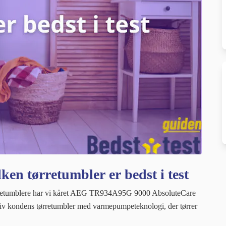
ken tørretumbler er bedst i test
f tørretumblere har vi kåret AEG TR934A95G 9000 AbsoluteCare
fektiv kondens tørretumbler med varmepumpeteknologi, der tørrer