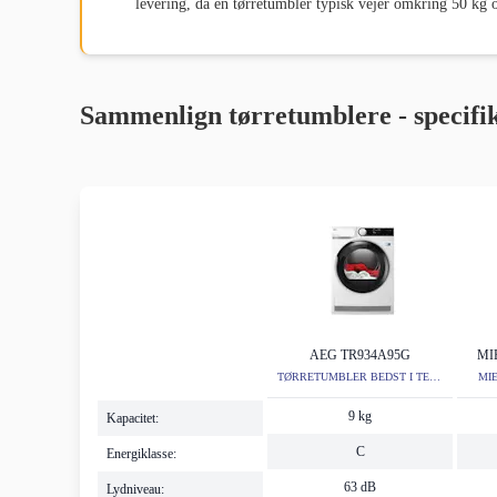
levering, da en tørretumbler typisk vejer omkring 50 kg o
Sammenlign tørretumblere - specifi
AEG TR934A95G
MI
TØRRETUMBLER BEDST I TEST
MI
2026
9 kg
Kapacitet:
C
Energiklasse:
63 dB
Lydniveau: