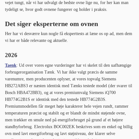
vejet tungt, når vi har udvalgt de bedste ovne lige nu, for her kan man
tydeligt se, hvor godt ovnene fungerer og holder i praksis.
Det siger eksperterne om ovnen
Her har vi desværre kun nogle få eksperttests at læne os op ad, men dem
vi har er både relevante og aktuelle.
2026
Taenk
: Ud over vores egne vurderinger har vi skelet til den uafhængige
forbrugerorganisation Tænk. Vi har ikke valgt præcis de samme
varenumre, men producenten oplyser, at vores topvalg Siemens
HB272ABS3 er næsten identisk med Tænks testede model (der svarer til
Bosch HBA472BB3), og at vores premiumvalg Siemens iQ700
HB774G2B1S er identisk med den testede HB774G2B3S.
Premiummodellen får meget høje karakterer hele vejen rundt, rammer
temperaturen præcist og stabilt og er blandt de mindst støjende ovne,
men trækker en smule ned på energiforbruget på grund af et højere
standbyforbrug. Electrolux BOC002EK beskrives som en enkel og billig
ovn med lavt energiforbrug og lavt støjniveau, der klarer selve