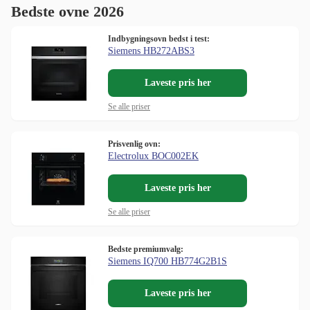
Bedste ovne 2026
Indbygningsovn bedst i test:
Siemens HB272ABS3
Laveste pris her
Se alle priser
Prisvenlig ovn:
Electrolux BOC002EK
Laveste pris her
Se alle priser
Bedste premiumvalg:
Siemens IQ700 HB774G2B1S
Laveste pris her