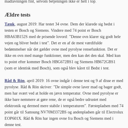
madlavningen fint, selvom betjeningen ikke er helt i top.
Ældre tests
Tænk
, august 2019: Har testet 34 ovne. Dem der klarede sig bedst i
testen er Bosch og Siemens. Vindere med 74 point er Bosch
HBA63B152S med de prisende lovord: ”Denne ovn klarer sig godt hele
vejen og bliver bedst i test”. Det er en af de mest værdifulde
bedømmelser når det gælder ovne med pyrolyse rensefunktion. Det er
ikke en ovn med mange funktioner, men den kan det den skal. Med kun
to point efter kommer Bosch HBG672BS1 og Siemens HB672GBS1
(som er identisk med Bosch), som også blev kåret til Bedst i test.
Råd & Rön
, april 2019: 16 ovne indgår i denne test og 9 af disse er med
pyrolyse. Råd & Rön skriver: ”De simple ovne laver mad og bager godt,
men har svært ved at holde en jævn temperatur. Ovne med pyrolyse er
ikke bare nemmere at gøre rene, de er også bedre udrustet med
elektronik og dermed mere stabile i temperaturen”. Førstepladsen med 74
point går til Samsung NV70M3372BS og andenpladsen går til Electrolux
EOP601X. Råd & Rön har ingen ovne fra Bosch og Siemens med i
denne test.