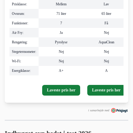
Prisklasse:
Mellem
Lav
Ovnrum:
71 liter
65 liter
Funktioner:
7
Få
Air Fry:
Ja
Nej
Rengøring:
Pyrolyse
AquaClean
Stegetermometer:
Nej
Nej
Wi-Fi:
Nej
Nej
Energiklasse:
A+
A
Laveste pris her
Laveste pris her
i samarbejde med