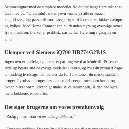
Sammenlignet med de simplere modeller får du her langt flere måder at
lave mad på. 4D varmluft sikrer jævn varme på alle niveauer,
langtidsstegning passer til store stege, og softClose-døren lukker dæmpet
og lydløst. Med Home Connect kan du desuden styre og overvåge ovnen
fra din telefon, hvilket er praktisk, når du har flere ting i gang på én
gang.
Ulemper ved Siemens iQ700 HB774G2B1S
Ingen ovn er perfekt, og der er et par ting værd at kende til. Prisen er
tydeligt højere end de øvrige modeller i testen, og hvis du primært bager
almindelig hverdagsmad, betaler du for funktioner, du måske sjældent
bruger. Pyrolysen bruger desuden en del energi, mens den kører, og
ovnen bliver varm udvendigt under selve rensningen, så den bør køre,
mens køkkenet er udluftet.
Det siger brugerne om vores premiumvalg
"Riktig fin ovn som virker uden problemer."