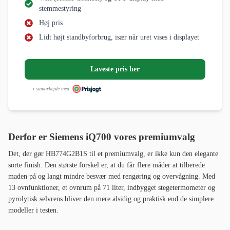
stemmestyring
Høj pris
Lidt højt standbyforbrug, især når uret vises i displayet
Laveste pris her
i samarbejde med
Derfor er Siemens iQ700 vores premiumvalg
Det, der gør HB774G2B1S til et premiumvalg, er ikke kun den elegante
sorte finish. Den største forskel er, at du får flere måder at tilberede
maden på og langt mindre besvær med rengøring og overvågning. Med
13 ovnfunktioner, et ovnrum på 71 liter, indbygget stegetermometer og
pyrolytisk selvrens bliver den mere alsidig og praktisk end de simplere
modeller i testen.