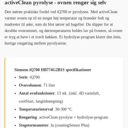
activeClean pyrolyse - ovnen rengør sig selv
Den største praktiske fordel ved iQ700 er pyrolysen. Med activeClean
varmer ovnen op til en meget høj temperatur og brænder fedt og
madrester til aske, som du blot tørrer ud bagefter. Du slipper for at
skrubbe ovnrummet, og dørtemperaturen holdes lav på fronten, så ovnen
er tryg at have i et travlt køkken. Et hydrolyse-program klarer den lette,
hurtige rengøring mellem pyrolyserne.
Siemens iQ700 HB774G2B1S specifikationer
Serie
: iQ700
Ovnvolumen
: 71 liter
Antal ovnfunktioner
: 13 stk. (inkl. 4D varmluft,
coolStart, langtidsstegning)
Temperaturinterval
: 30-300 °C
Rengøring
: activeClean pyrolyse + hydrolyse-program
Stegetermometer
: Ja (roastingSensor Plus)