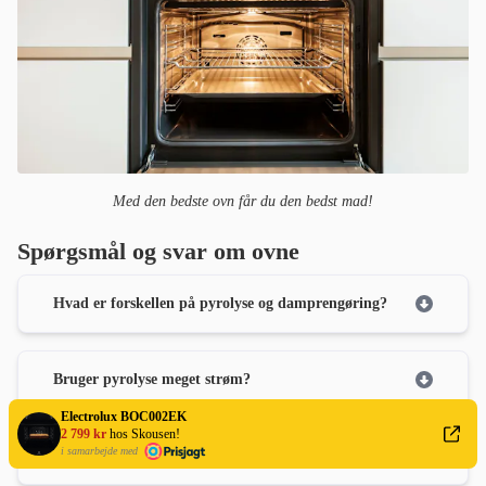
Med den bedste ovn får du den bedst mad!
Spørgsmål og svar om ovne
Hvad er forskellen på pyrolyse og damprengøring?
Bruger pyrolyse meget strøm?
Electrolux BOC002EK
2 799 kr
hos Skousen!
i samarbejde med
Hvor lang tid tager en pyrolyserensning?