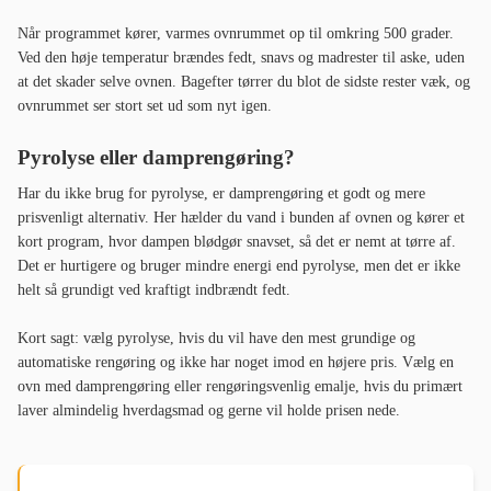
Når programmet kører, varmes ovnrummet op til omkring 500 grader.
Ved den høje temperatur brændes fedt, snavs og madrester til aske, uden
at det skader selve ovnen. Bagefter tørrer du blot de sidste rester væk, og
ovnrummet ser stort set ud som nyt igen.
Pyrolyse eller damprengøring?
Har du ikke brug for pyrolyse, er damprengøring et godt og mere
prisvenligt alternativ. Her hælder du vand i bunden af ovnen og kører et
kort program, hvor dampen blødgør snavset, så det er nemt at tørre af.
Det er hurtigere og bruger mindre energi end pyrolyse, men det er ikke
helt så grundigt ved kraftigt indbrændt fedt.
Kort sagt: vælg pyrolyse, hvis du vil have den mest grundige og
automatiske rengøring og ikke har noget imod en højere pris. Vælg en
ovn med damprengøring eller rengøringsvenlig emalje, hvis du primært
laver almindelig hverdagsmad og gerne vil holde prisen nede.