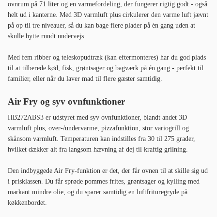
ovnrum på 71 liter og en varmefordeling, der fungerer rigtig godt - også
helt ud i kanterne. Med 3D varmluft plus cirkulerer den varme luft jævnt
på op til tre niveauer, så du kan bage flere plader på én gang uden at
skulle bytte rundt undervejs.
Med fem ribber og teleskopudtræk (kan eftermonteres) har du god plads
til at tilberede kød, fisk, grøntsager og bagværk på én gang - perfekt til
familier, eller når du laver mad til flere gæster samtidig.
Air Fry og syv ovnfunktioner
HB272ABS3 er udstyret med syv ovnfunktioner, blandt andet 3D
varmluft plus, over-/undervarme, pizzafunktion, stor variogrill og
skånsom varmluft. Temperaturen kan indstilles fra 30 til 275 grader,
hvilket dækker alt fra langsom hævning af dej til kraftig grilning.
Den indbyggede Air Fry-funktion er det, der får ovnen til at skille sig ud
i prisklassen. Du får sprøde pommes frites, grøntsager og kylling med
markant mindre olie, og du sparer samtidig en luftfrituregryde på
køkkenbordet.