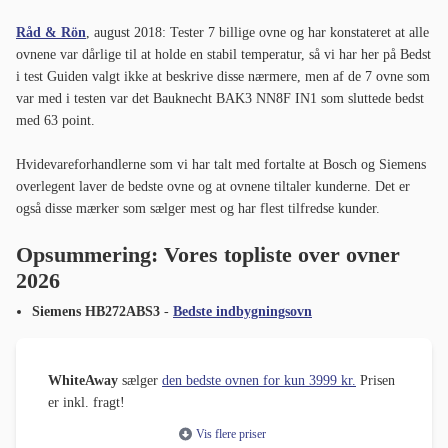
Råd & Rön
, august 2018: Tester 7 billige ovne og har konstateret at alle
ovnene var dårlige til at holde en stabil temperatur, så vi har her på Bedst
i test Guiden valgt ikke at beskrive disse nærmere, men af de 7 ovne som
var med i testen var det Bauknecht BAK3 NN8F IN1 som sluttede bedst
med 63 point.
Hvidevareforhandlerne som vi har talt med fortalte at Bosch og Siemens
overlegent laver de bedste ovne og at ovnene tiltaler kunderne. Det er
også disse mærker som sælger mest og har flest tilfredse kunder.
Opsummering: Vores topliste over ovner
2026
Siemens HB272ABS3
-
Bedste indbygningsovn
WhiteAway
sælger
den bedste ovnen for kun 3999 kr.
Prisen
er inkl. fragt!
Vis flere priser