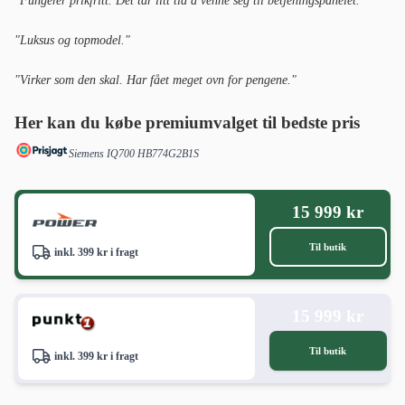
"Fungerer prikfritt. Det tar litt tid å venne seg til betjeningspanelet."
"Luksus og topmodel."
"Virker som den skal. Har fået meget ovn for pengene."
Her kan du købe premiumvalget til bedste pris
Siemens IQ700 HB774G2B1S
15 999 kr
Til butik
inkl. 399 kr i fragt
15 999 kr
Til butik
inkl. 399 kr i fragt