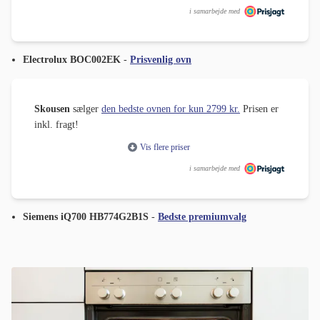
i samarbejde med
Electrolux BOC002EK
-
Prisvenlig ovn
Skousen
sælger
den bedste ovnen for kun 2799 kr.
Prisen er
inkl. fragt!
Vis flere priser
i samarbejde med
Siemens iQ700 HB774G2B1S
-
Bedste premiumvalg