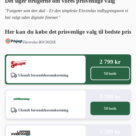
Det siger brugerne om vores prisvenlige valg
"Fungerer som den skal - Er den simpleste Electrolux indbygningsovn vi
har valgt uden digitale finesser."
Her kan du købe det prisvenlige valg til bedste pris
Electrolux BOC002EK
2 799 kr
Til butik
Ukendt forsendelsesomkostning
3 599 kr
Til butik
Ukendt forsendelsesomkostning
3 599 kr