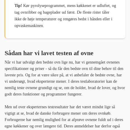
Tip!
Kør pyrolyseprogrammet, mens køkkenet er udluftet, og
tag ovnribber og bageplader ud først. De fleste rister tåler
ikke de høje temperaturer og rengøres bedst i hånden eller i
opvaskemaskinen.
Sådan har vi lavet testen af ovne
Når vi har udvalgt den bedste ovn lige nu, har vi gennemgået ovnenes
specifikationer og priser - så du får den bedste ovn til dine behov til den
laveste pris. Og for at være sikre på, at vi anbefaler de bedste ovne, har
vi undersøgt, hvad eksperterne mener. I deres testlaboratorier kan de
nemlig teste ovnene grundigt og se, om de holder, hvad de lover, og hvor
godt deres funktioner og programmer fungerer.
Men ud over eksperternes testresultater har det været mindst lige så
vigtigt at se, hvad de danske forbrugere mener om deres ovnkøb.
Forbrugerne har nemlig mulighed for at afprøve ovnene fuldt ud i deres
egne køkkener og over længere tid. Deres anmeldelser har derfor også