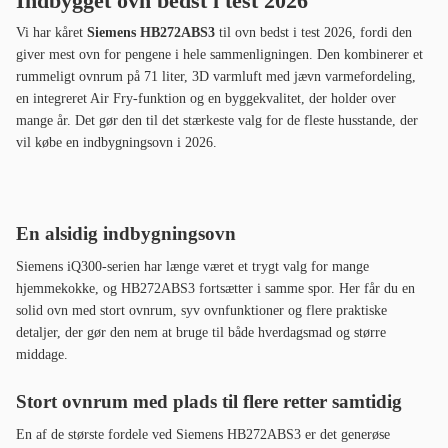
Indbygget ovn bedst i test 2026
Vi har kåret
Siemens HB272ABS3
til ovn bedst i test 2026, fordi den
giver mest ovn for pengene i hele sammenligningen. Den kombinerer et
rummeligt ovnrum på 71 liter, 3D varmluft med jævn varmefordeling,
en integreret Air Fry-funktion og en byggekvalitet, der holder over
mange år. Det gør den til det stærkeste valg for de fleste husstande, der
vil købe en indbygningsovn i 2026.
En alsidig indbygningsovn
Siemens iQ300-serien har længe været et trygt valg for mange
hjemmekokke, og HB272ABS3 fortsætter i samme spor. Her får du en
solid ovn med stort ovnrum, syv ovnfunktioner og flere praktiske
detaljer, der gør den nem at bruge til både hverdagsmad og større
middage.
Stort ovnrum med plads til flere retter samtidig
En af de største fordele ved Siemens HB272ABS3 er det generøse