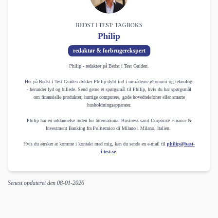
BEDST I TEST: TAGBOKS
Philip
redaktør & forbrugerekspert
Philip - redaktør på Bedst i Test Guiden.
Her på Bedst i Test Guiden dykker Philip dybt ind i områderne økonomi og teknologi
- herunder lyd og billede. Send gerne et spørgsmål til Philip, hvis du har spørgsmål
om finansielle produkter, hurtige computere, gode hovedtelefoner eller smarte
husholdningsapparater.
Philip har en uddannelse inden for International Business samt Corporate Finance &
Investment Banking fra Politecnico di Milano i Milano, Italien.
Hvis du ønsker at komme i kontakt med mig, kan du sende en e-mail til
philip@bast-
i-test.se
.
Senest opdateret den
08-01-2026