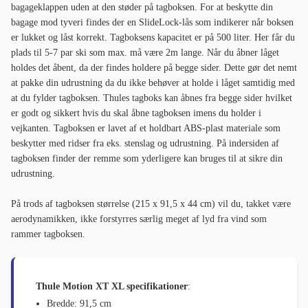
bagageklappen uden at den støder på tagboksen. For at beskytte din
bagage mod tyveri findes der en SlideLock-lås som indikerer når boksen
er lukket og låst korrekt. Tagboksens kapacitet er på 500 liter. Her får du
plads til 5-7 par ski som max. må være 2m lange. Når du åbner låget
holdes det åbent, da der findes holdere på begge sider. Dette gør det nemt
at pakke din udrustning da du ikke behøver at holde i låget samtidig med
at du fylder tagboksen. Thules tagboks kan åbnes fra begge sider hvilket
er godt og sikkert hvis du skal åbne tagboksen imens du holder i
vejkanten. Tagboksen er lavet af et holdbart ABS-plast materiale som
beskytter med ridser fra eks. stenslag og udrustning. På indersiden af
tagboksen finder der remme som yderligere kan bruges til at sikre din
udrustning.
På trods af tagboksen størrelse (215 x 91,5 x 44 cm) vil du, takket være
aerodynamikken, ikke forstyrres særlig meget af lyd fra vind som
rammer tagboksen.
Thule Motion XT XL specifikationer
:
Bredde: 91,5 cm