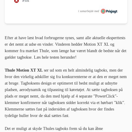
Pris
i samarbejde med
Efter at have læst hvad forbrugerne synes, samt alle aktuelle eksperttests
er det nemt at udse en vinder. Vinderen hedder Motion XT XL og
kommer fra mærket Thule, som længe har været blandt de bedste når det
gælder tagbokse. Læs hele testen herunder!
Thule Motion XT XL
ser ud som en helt almindelig tagboks, men der
hvor den virkelig adskiller sig fra konkurrenterne er at den er meget nem
at bruge. Tagboksens design er optimeret til bedst muligt at udnytte
pladsen, aerodynamik og tilpasning til køretøjet. At sætte tagboksen på
plads er meget nemt, da den med hjælp af 4 separate ”PowerClick”-
klemmer konfirmerer når tagboksen sidder korrekt via et hørbart ”klik”.
Klemmerne sættes fast på indersiden af tagboksen hvor der findes
tydelige huller hvor de skal sættes fast.
Det er muligt at skyde Thules tagboks frem så du kan åbne