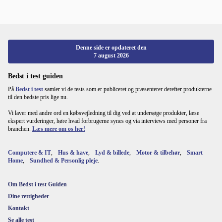
Denne side er opdateret den
7 august 2026
Bedst i test guiden
På
Bedst i test
samler vi de tests som er publiceret og præsenterer derefter produkterne
til den bedste pris lige nu.
Vi laver med andre ord en købsvejledning til dig ved at undersøge produkter, læse
ekspert vurderinger, høre hvad forbrugerne synes og via interviews med personer fra
branchen.
Læs mere om os her!
Computere & IT
,
Hus & have
,
Lyd & billede
,
Motor & tilbehør
,
Smart
Home
,
Sundhed & Personlig pleje
.
Om Bedst i test Guiden
Dine rettigheder
Kontakt
Se alle test