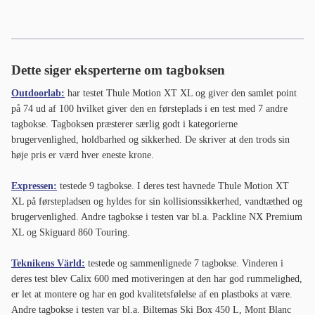
Dette siger eksperterne om tagboksen
Outdoorlab:
har testet Thule Motion XT XL og giver den samlet point
på 74 ud af 100 hvilket giver den en førsteplads i en test med 7 andre
tagbokse. Tagboksen præsterer særlig godt i kategorierne
brugervenlighed, holdbarhed og sikkerhed. De skriver at den trods sin
høje pris er værd hver eneste krone.
Expressen:
testede 9 tagbokse. I deres test havnede Thule Motion XT
XL på førstepladsen og hyldes for sin kollisionssikkerhed, vandtæthed og
brugervenlighed. Andre tagbokse i testen var bl.a. Packline NX Premium
XL og Skiguard 860 Touring.
Teknikens Värld:
testede og sammenlignede 7 tagbokse. Vinderen i
deres test blev Calix 600 med motiveringen at den har god rummelighed,
er let at montere og har en god kvalitetsfølelse af en plastboks at være.
Andre tagbokse i testen var bl.a. Biltemas Ski Box 450 L, Mont Blanc