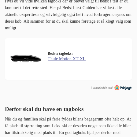
Hvis du vil vide hvilken tagboks der er blevet valgt til bedst i test er du
kommet til det rette sted. Her på Bedst i test Guiden har vi læst alle
aktuelle eksperttests og selvfølgelig også hørt hvad forbrugerne synes om
deres køb. Alt sammen for at du skal kunne foretage et så klogt valg som
muligt.
Bedste tagboks:
Thule Motion XT XL
i samarbejde med
Derfor skal du have en tagboks
Når du og familien skal på ferie fyldes bilens bagagerum ofte helt op. At
få plads til større ting som f.eks. ski er desuden noget som ikke alle biler
har tilstrækkelig med plads til. En god tagboks hjælper derfor med