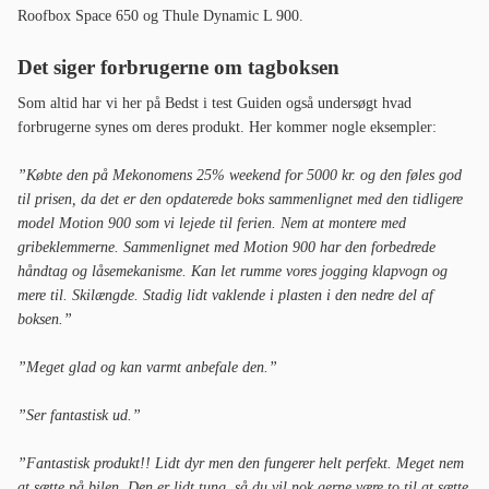
Roofbox Space 650 og Thule Dynamic L 900.
Det siger forbrugerne om tagboksen
Som altid har vi her på Bedst i test Guiden også undersøgt hvad
forbrugerne synes om deres produkt. Her kommer nogle eksempler:
”Købte den på Mekonomens 25% weekend for 5000 kr. og den føles god
til prisen, da det er den opdaterede boks sammenlignet med den tidligere
model Motion 900 som vi lejede til ferien. Nem at montere med
gribeklemmerne. Sammenlignet med Motion 900 har den forbedrede
håndtag og låsemekanisme. Kan let rumme vores jogging klapvogn og
mere til. Skilængde. Stadig lidt vaklende i plasten i den nedre del af
boksen.”
”Meget glad og kan varmt anbefale den.”
”Ser fantastisk ud.”
”Fantastisk produkt!! Lidt dyr men den fungerer helt perfekt. Meget nem
at sætte på bilen. Den er lidt tung, så du vil nok gerne være to til at sætte