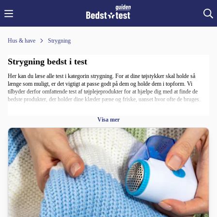
Hus & have
Strygning
Strygning bedst i test
Her kan du læse alle test i kategorin strygning. For at dine tøjstykker skal holde så
længe som muligt, er det vigtigt at passe godt på dem og holde dem i topform. Vi
tilbyder derfor omfattende test af tøjplejeprodukter for at hjælpe dig med at finde de
bedste produkter, der holder dine klæder pæne og friske, uanset hvor ofte de bruges.
To af de vigtigste redskaber til tøjpleje er tøjdamper og strygejern. En tøjdamper er en
Visa mer
praktisk og skånsom måde at fjerne folder og rynker fra tøjet uden at skulle bruge et
strygejern. Perfekt til tøj, der er følsomt over for varme eller når du har travlt og har
brug for at fikse dit outfit hurtigt.
På den anden side er et strygejern uundværligt, når du har brug for et mere præcist og
kraftfuldt resultat. Det giver en mere velstryget finish på dine beklædningsgenstande,
især dine skjorter, bukser og nederdele.
Vi har nøje evalueret og sammenlignet forskellige mærker og modeller af tøjdamper og
strygejern for at give dig de mest pålidelige og effektive muligheder på markedet. Vores
test tager højde for ydeevne, brugervenlighed, holdbarhed og pris. Alt sammen for at
sikre, at du kan træffe en klog beslutning fra starten og undgå dårlige og dyre fejkøb.
Her finder du produkterne, der er bedst i test.