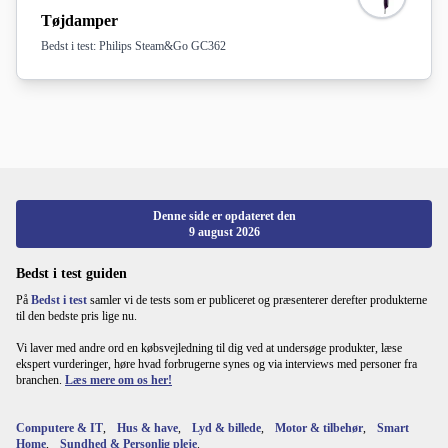
Tøjdamper
Bedst i test: Philips Steam&Go GC362
Denne side er opdateret den
9 august 2026
Bedst i test guiden
På
Bedst i test
samler vi de tests som er publiceret og præsenterer derefter produkterne
til den bedste pris lige nu.
Vi laver med andre ord en købsvejledning til dig ved at undersøge produkter, læse
ekspert vurderinger, høre hvad forbrugerne synes og via interviews med personer fra
branchen.
Læs mere om os her!
Computere & IT
,
Hus & have
,
Lyd & billede
,
Motor & tilbehør
,
Smart
Home
,
Sundhed & Personlig pleje
.