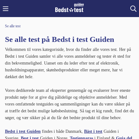
Se alle test
Se alle test på Bedst i test Guiden
Velkommen til vores kategoriside, hvor du finder alle vores test. Her på
Bedst i test Guiden samler vi alle vores anmeldelser og tester ét sted for
din bekvemmelighed. Uanset om du leder efter test af elektronik,
husholdningsapparater, skønhedsprodukter eller meget mere, har vi
dækket det hele.
Vores dedikerede team af eksperter gennemgår og evaluerer hver eneste
produkt nøje for at give dig pålidelige og objektive anmeldelser. Med
vores omfattende testguides og sammenligninger kan du være sikker på
at træffe det bedst mulige købsbeslutning. Så tag et kig rundt, find det du
søger, og vær sikker på at du får det bedste produkt til dine behov.
Bedst i test Guiden
findes i både Danmark,
Bäst i test
Guiden i
Sverige,
Best i test
Guiden i Norge,
Testienparas
i Finland &
Guia del