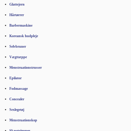
Glattejern
Hårtørrer
Barbermaskine
Koreansk hudpleje
Selvbruner
Vægttæppe
Menstruationstrusser
Epilator
Fodmassage
Concealer
Sexlegetøj
Menstruationskop
Skægtrimmer