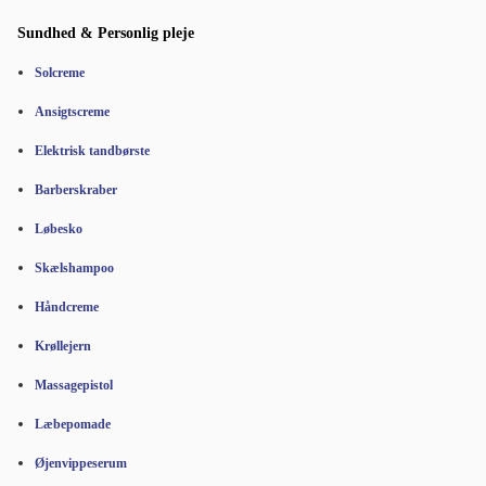
Sundhed & Personlig pleje
Solcreme
Ansigtscreme
Elektrisk tandbørste
Barberskraber
Løbesko
Skælshampoo
Håndcreme
Krøllejern
Massagepistol
Læbepomade
Øjenvippeserum