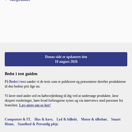
Denne side er opdateret den
10 august 2026
Bedst i test guiden
På
Bedst i test
samler vi de tests som er publiceret og præsenterer derefter produkterne
til den bedste pris lige nu.
Vi laver med andre ord en købsvejledning til dig ved at undersøge produkter, læse
ekspert vurderinger, høre hvad forbrugerne synes og via interviews med personer fra
branchen.
Læs mere om os her!
Computere & IT
,
Hus & have
,
Lyd & billede
,
Motor & tilbehør
,
Smart
Home
,
Sundhed & Personlig pleje
.