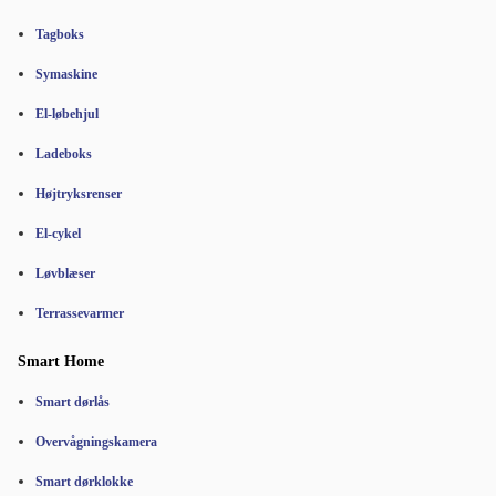
Tagboks
Symaskine
El-løbehjul
Ladeboks
Højtryksrenser
El-cykel
Løvblæser
Terrassevarmer
Smart Home
Smart dørlås
Overvågningskamera
Smart dørklokke