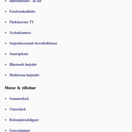
Høretelefoner - in-ear
Fotofremkaldelse
Fladskærms TV
Actionkamera
Støjreducerende hovedtelefoner
Smartphone
Bluetooth højtaler
Multiroom højttaler
Motor & tilbehør
Sommerdæk
Vinterdæk
Robotplæneklipper
Græstrimmer