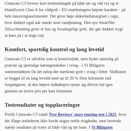
Cinturato C3 leverer kort bremselængde på både tør og våd vej og er
klassificeret Class A for vådgreb - EU-mærkningens højeste karakter - på
hele lanceringssortimentet. Det giver høje sikkerhedsmarginer i regn,
hvor dækket også står stærkt mod vandplaning. Den nye SmartNet
Silica-blanding giver et fast og forudsigeligt greb, der gør dækket trygt
at køre på i al slags vejr.
Komfort, sportslig kontrol og lang levetid
Cinturato C3 er udviklet som et komfortdæk, men byder samtidig på
præcise og sportslige køreegenskaber i sving - i Vi Bilägares
sommerdæktest fik det netop det stærkeste greb i sving i feltet. Slidbanen
er bygget til en lang levetid med op til 20 % flere kilometer end
forgængeren, så den højere indkøbspris tjener sig delvist ind igen
gennem en lavere pris per kørt kilometer.
Testresultater og topplaceringer
Pirelli Cinturato C3 vandt
Tyre Reviews' store touring-test i 2025
, hvor
det ifløge testlederen ikke havde nogen reelle svagheder, men leverede
stærke resultater på tværs af både våd og tør bane. I
Vi Bilägares