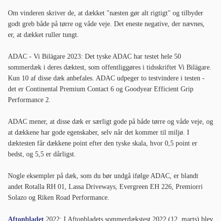
Om vinderen skriver de, at dækket "næsten gør alt rigtigt" og tilbyder
godt greb både på tørre og våde veje. Det eneste negative, der nævnes,
er, at dækket ruller tungt.
ADAC - Vi Bilägare 2023: Det tyske ADAC har testet hele 50
sommerdæk i deres dæktest, som offentliggøres i tidsskriftet Vi Bilägare.
Kun 10 af disse dæk anbefales. ADAC udpeger to testvindere i testen -
det er Continental Premium Contact 6 og Goodyear Efficient Grip
Performance 2.
ADAC mener, at disse dæk er særligt gode på både tørre og våde veje, og
at dækkene har gode egenskaber, selv når det kommer til miljø. I
dæktesten får dækkene point efter den tyske skala, hvor 0,5 point er
bedst, og 5,5 er dårligst.
Nogle eksempler på dæk, som du bør undgå ifølge ADAC, er blandt
andet Rotalla RH 01, Lassa Driveways, Evergreen EH 226, Premiorri
Solazo og Riken Road Performance.
Aftonbladet
2022: I Aftonbladets sommerdækstest 2022 (12. marts) blev