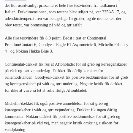
det lidt usædvanligt præsenteret hele fire testvindere fra testbanen i
Italien. Dækdimensionen, som testene blev udført på, var 225/45 17, og
udendørstemperaturen var behagelige 15 grader, og de momenter, der
blev testet, var bremsning på våd og tør asfalt.
Alle fire testvindere fik 8,9 point. Bedst i test er Continental
PremiumContact 6, Goodyear Eagle F1 Asymmetric 6, Michelin Primacy
4+ og Nokian Hakka Blue 3.
Continental-dækket fik ros af Aftonbladet for sit greb og køreegenskaber
på vådt og tørt vejunderlag. Dækket fik dårlig karakter for
rullemodstanden. Goodyear-dækket fik positive bedømmelser for sit greb
og køreegenskaber på vådt og tørt underlag. Negativ kritik fik dækket
for ikke at være så let at rulle ifølge Aftonbladet.
Michelin-dækket fik også positive anmeldelser for sit greb og
køreegenskaber i vådt og tørt vejunderlag. Dækket fik ingen dårlig
kommentar. Nokian-dækket fik positive bedømmelser for sit greb og
køreegenskaber på våd vej, men negativ kritik omkring risikoen for
vandplaning.