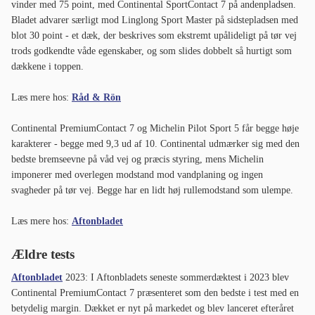
vinder med 75 point, med Continental SportContact 7 på andenpladsen.
Bladet advarer særligt mod Linglong Sport Master på sidstepladsen med
blot 30 point - et dæk, der beskrives som ekstremt upålideligt på tør vej
trods godkendte våde egenskaber, og som slides dobbelt så hurtigt som
dækkene i toppen.
Læs mere hos:
Råd & Rön
Continental PremiumContact 7 og Michelin Pilot Sport 5 får begge høje
karakterer - begge med 9,3 ud af 10. Continental udmærker sig med den
bedste bremseevne på våd vej og præcis styring, mens Michelin
imponerer med overlegen modstand mod vandplaning og ingen
svagheder på tør vej. Begge har en lidt høj rullemodstand som ulempe.
Læs mere hos:
Aftonbladet
Ældre tests
Aftonbladet
2023: I Aftonbladets seneste sommerdæktest i 2023 blev
Continental PremiumContact 7 præsenteret som den bedste i test med en
betydelig margin. Dækket er nyt på markedet og blev lanceret efteråret