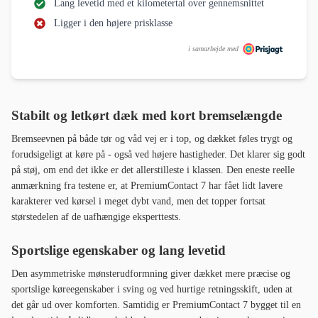
Lang levetid med et kilometertal over gennemsnittet
Ligger i den højere prisklasse
i samarbejde med
Stabilt og letkørt dæk med kort bremselængde
Bremseevnen på både tør og våd vej er i top, og dækket føles trygt og
forudsigeligt at køre på - også ved højere hastigheder. Det klarer sig godt
på støj, om end det ikke er det allerstilleste i klassen. Den eneste reelle
anmærkning fra testene er, at PremiumContact 7 har fået lidt lavere
karakterer ved kørsel i meget dybt vand, men det topper fortsat
størstedelen af de uafhængige eksperttests.
Sportslige egenskaber og lang levetid
Den asymmetriske mønsterudformning giver dækket mere præcise og
sportslige køreegenskaber i sving og ved hurtige retningsskift, uden at
det går ud over komforten. Samtidig er PremiumContact 7 bygget til en