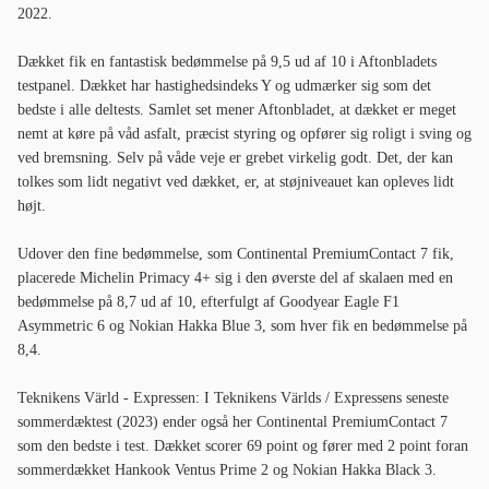
2022.
Dækket fik en fantastisk bedømmelse på 9,5 ud af 10 i Aftonbladets
testpanel. Dækket har hastighedsindeks Y og udmærker sig som det
bedste i alle deltests. Samlet set mener Aftonbladet, at dækket er meget
nemt at køre på våd asfalt, præcist styring og opfører sig roligt i sving og
ved bremsning. Selv på våde veje er grebet virkelig godt. Det, der kan
tolkes som lidt negativt ved dækket, er, at støjniveauet kan opleves lidt
højt.
Udover den fine bedømmelse, som Continental PremiumContact 7 fik,
placerede Michelin Primacy 4+ sig i den øverste del af skalaen med en
bedømmelse på 8,7 ud af 10, efterfulgt af Goodyear Eagle F1
Asymmetric 6 og Nokian Hakka Blue 3, som hver fik en bedømmelse på
8,4.
Teknikens Värld - Expressen: I Teknikens Världs / Expressens seneste
sommerdæktest (2023) ender også her Continental PremiumContact 7
som den bedste i test. Dækket scorer 69 point og fører med 2 point foran
sommerdækket Hankook Ventus Prime 2 og Nokian Hakka Black 3.