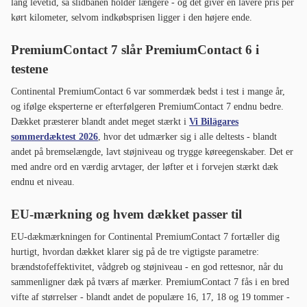
lang levetid, så slidbanen holder længere - og det giver en lavere pris per
kørt kilometer, selvom indkøbsprisen ligger i den højere ende.
PremiumContact 7 slår PremiumContact 6 i
testene
Continental PremiumContact 6 var sommerdæk bedst i test i mange år,
og ifølge eksperterne er efterfølgeren PremiumContact 7 endnu bedre.
Dækket præsterer blandt andet meget stærkt i
Vi Bilägares
sommerdæktest 2026
, hvor det udmærker sig i alle deltests - blandt
andet på bremselængde, lavt støjniveau og trygge køreegenskaber. Det er
med andre ord en værdig arvtager, der løfter et i forvejen stærkt dæk
endnu et niveau.
EU-mærkning og hvem dækket passer til
EU-dækmærkningen for Continental PremiumContact 7 fortæller dig
hurtigt, hvordan dækket klarer sig på de tre vigtigste parametre:
brændstofeffektivitet, vådgreb og støjniveau - en god rettesnor, når du
sammenligner dæk på tværs af mærker. PremiumContact 7 fås i en bred
vifte af størrelser - blandt andet de populære 16, 17, 18 og 19 tommer -