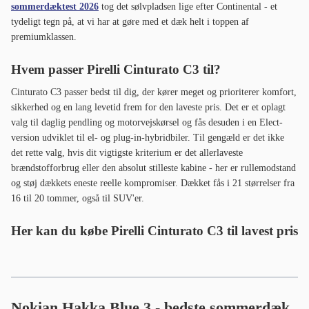
sommerdæktest 2026
tog det sølvpladsen lige efter Continental - et
tydeligt tegn på, at vi har at gøre med et dæk helt i toppen af
premiumklassen.
Hvem passer Pirelli Cinturato C3 til?
Cinturato C3 passer bedst til dig, der kører meget og prioriterer komfort,
sikkerhed og en lang levetid frem for den laveste pris. Det er et oplagt
valg til daglig pendling og motorvejskørsel og fås desuden i en Elect-
version udviklet til el- og plug-in-hybridbiler. Til gengæld er det ikke
det rette valg, hvis dit vigtigste kriterium er det allerlaveste
brændstofforbrug eller den absolut stilleste kabine - her er rullemodstand
og støj dækkets eneste reelle kompromiser. Dækket fås i 21 størrelser fra
16 til 20 tommer, også til SUV'er.
Her kan du købe Pirelli Cinturato C3 til lavest pris
Nokian Hakka Blue 3 - bedste sommerdæk