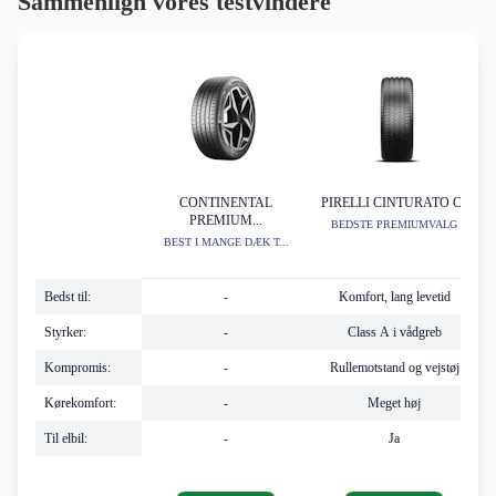
Sammenlign vores testvindere
CONTINENTAL
PIRELLI CINTURATO C3
PREMIUM...
BEDSTE PREMIUMVALG
BEST I MANGE DÆK T...
Bedst til:
-
Komfort, lang levetid
Styrker:
-
Class A i vådgreb
Kompromis:
-
Rullemotstand og vejstøj
Kørekomfort:
-
Meget høj
Til elbil:
-
Ja