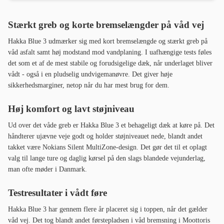
Stærkt greb og korte bremselængder på våd vej
Hakka Blue 3 udmærker sig med kort bremselængde og stærkt greb på
våd asfalt samt høj modstand mod vandplaning. I uafhængige tests føles
det som et af de mest stabile og forudsigelige dæk, når underlaget bliver
vådt - også i en pludselig undvigemanøvre. Det giver høje
sikkerhedsmarginer, netop når du har mest brug for dem.
Høj komfort og lavt støjniveau
Ud over det våde greb er Hakka Blue 3 et behageligt dæk at køre på. Det
håndterer ujævne veje godt og holder støjniveauet nede, blandt andet
takket være Nokians Silent MultiZone-design. Det gør det til et oplagt
valg til lange ture og daglig kørsel på den slags blandede vejunderlag,
man ofte møder i Danmark.
Testresultater i vådt føre
Hakka Blue 3 har gennem flere år placeret sig i toppen, når det gælder
våd vej. Det tog blandt andet førstepladsen i våd bremsning i Moottoris