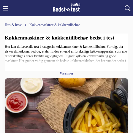
Hus & have
Køkkenmaskiner & køkkentillbehør
Køkkenmaskiner & køkkentillbehør bedst i test
Her kan du læse alle test i kategorin køkkenmaskiner & køkkentillbehør. For dig, der
elsker dit køkken, ved du, at der findes et væld af forskellige køkkenapparater, som alle
er forskellige i deres kvalitet og vigtighed. Et godt køkken kræver virkelig gode
maskiner. Her guider vi dig gennem de bedste køkkenredskaber, der har vundet bedst i
test.
Visa mer
Uanset om du er en passioneret kok eller bare elsker at tilberede mad derhjemme, er det
afgørende at have de rigtige værktøjer ved hånden. Fra kødhakkere til blendere og
foodprocessorer til slow cookers, har vi dækket alle baser for at sikre, at dit køkken er
fuldt udstyret til at tackle enhver opgave.
En god blender er uundværlig til at lave smoothies, saucer og supper på ingen tid. En
kraftfuld foodprocessor gør det nemt at snitte, hakke og blande ingredienser til dine
yndlingsretter. Og en pålidelig slow cooker giver dig mulighed for at forberede lækre
måltider med minimal indsats.
Udover de grundlæggende køkkenapparater dækker vores tests også specialiserede
redskaber som ismaskiner, pasta makers og røremaskiner. Vi har evalueret hver maskine
ud fra kvalitet, ydeevne og brugervenlighed for at sikre, at du får det bedste udstyr til dit