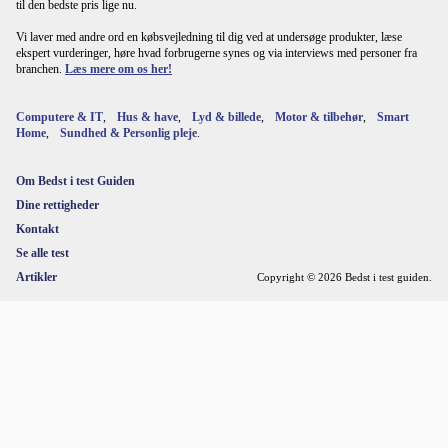
til den bedste pris lige nu.
Vi laver med andre ord en købsvejledning til dig ved at undersøge produkter, læse
ekspert vurderinger, høre hvad forbrugerne synes og via interviews med personer fra
branchen.
Læs mere om os her!
Computere & IT
,
Hus & have
,
Lyd & billede
,
Motor & tilbehør
,
Smart
Home
,
Sundhed & Personlig pleje
.
Om Bedst i test Guiden
Dine rettigheder
Kontakt
Se alle test
Artikler
Copyright © 2026 Bedst i test guiden.