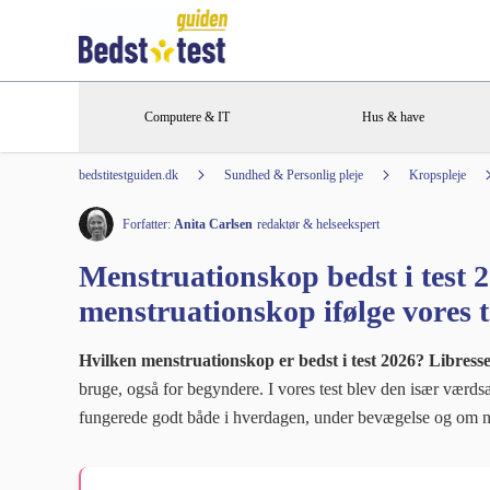
Computere & IT
Hus & have
bedstitestguiden.dk
Sundhed & Personlig pleje
Kropspleje
Forfatter:
Anita Carlsen
redaktør & helseekspert
Menstruationskop bedst i test 2
menstruationskop ifølge vores t
Hvilken menstruationskop er bedst i test 2026?
Libresse
bruge, også for begyndere. I vores test blev den især værds
fungerede godt både i hverdagen, under bevægelse og om n