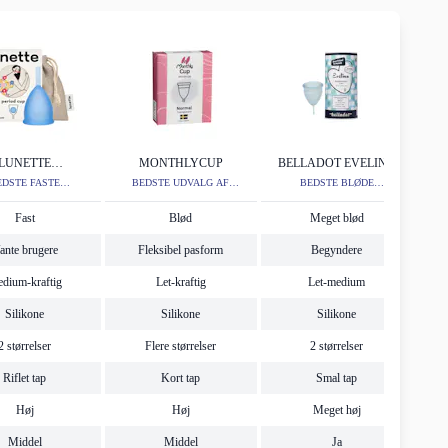
LUNETTE
MONTHLYCUP
BELLADOT EVELINA
TRUATIONSKOP
EDSTE FASTE
BEDSTE UDVALG AF
BEDSTE BLØDE
TRUATIONSKOP
STØRRELSER
BUDGETVALG
Fast
Blød
Meget blød
ante brugere
Fleksibel pasform
Begyndere
dium-kraftig
Let-kraftig
Let-medium
Silikone
Silikone
Silikone
2 størrelser
Flere størrelser
2 størrelser
Riflet tap
Kort tap
Smal tap
Høj
Høj
Meget høj
Middel
Middel
Ja