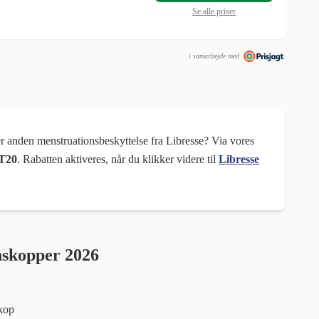
Se alle priser
i samarbejde med
r anden menstruationsbeskyttelse fra Libresse? Via vores
IT20
. Rabatten aktiveres, når du klikker videre til
Libresse
nskopper 2026
kop