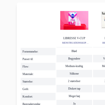
LIBRESSE V-CUP
MENS
MENSTRUATIONSKOP
B
BEDST I TEST
MENS
Blød
Fornemmelse:
Begyndere
V
Passer til:
Medium-kraftig
Me
Flow:
Silikone
Materiale:
2 størrelser
Størrelse:
Diskret tap
Greb:
Meget høj
Komfort:
Ja
Begyndervenlig: