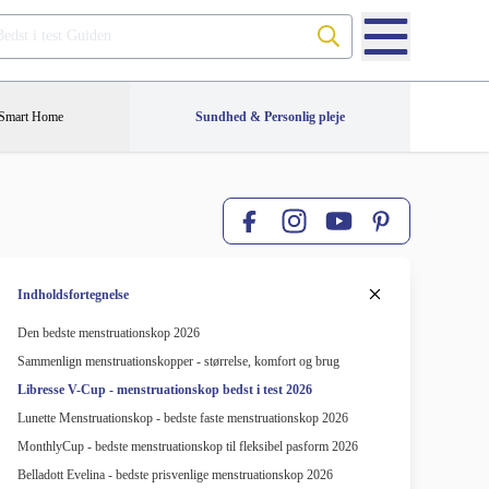
Søg på Bedst i test Guiden
Smart Home
Sundhed & Personlig pleje
Facebook
Pinterest
Instagram
YouTube
Indholdsfortegnelse
Den bedste menstruationskop 2026
Sammenlign menstruationskopper - størrelse, komfort og brug
Libresse V-Cup - menstruationskop bedst i test 2026
Lunette Menstruationskop - bedste faste menstruationskop 2026
MonthlyCup - bedste menstruationskop til fleksibel pasform 2026
Belladott Evelina - bedste prisvenlige menstruationskop 2026