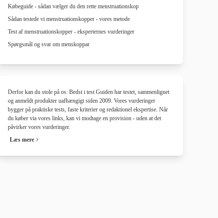
Købeguide - sådan vælger du den rette menstruationskop
Sådan testede vi menstruationskopper - vores metode
Test af menstruationskopper - eksperternes vurderinger
Spørgsmål og svar om menskoppar
Derfor kan du stole på os: Bedst i test Guiden har testet, sammenlignet
og anmeldt produkter uafhængigt siden 2009. Vores vurderinger
bygger på praktiske tests, faste kriterier og redaktionel ekspertise. Når
du køber via vores links, kan vi modtage en provision - uden at det
påvirker vores vurderinger.
Læs mere
i samarbejde med
i samarbejde med