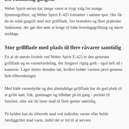
Weber Spirit-serien har længe været et trygt valg for mange
hjemmegrillere, og Weber Spirit E-425 fortsætter i samme spor. Her får
du en solid gasgrill med stor grillflade, fire brændere og flere praktiske
funktioner, der gør den nem at bruge til både hverdagsgrillning og større
middage.
Stor grillflade med plads til flere råvarer samtidig
En af de største fordele ved Weber Spirit E-425 er den generøse
grillflade og en varmefordeling, der fungerer rigtig godt - også helt ud i
kanterne. Låget slutter desuden tæt, hvilket holder varmen jævn gennem
hele tilberedningen.
Med både varmehylde og den almindelige grillflade har du god plads til
at grille kød, fisk, grøntsager og tilbehør på én gang - perfekt til
familier, eller når du laver mad til flere gæster samtidig.
På hylden kan du tilberede mad ved indirekte varme eller holde
færdiggrillet mad varm, indtil det er tid til at servere.