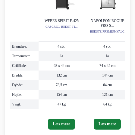
WEBER SPIRIT E-425
NAPOLEON ROGUE
PRO-S...
GASGRILL BEDST I T...
BEDSTE PREMIUMVALG
Brændere:
4 stk.
4 stk.
Termometer:
Ja
Ja
Grillflade:
63 x 44 cm
74 x 45 cm
Bredde:
132 cm
144 cm
Dybde:
78,5 cm
64 cm
Højde:
154 cm
121 cm
Vægt:
47 kg
64 kg
Læs mere
Læs mere