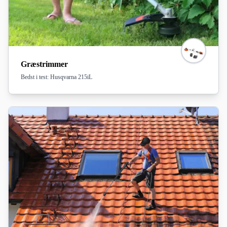
Med vores grundige tests og anbefalinger får du god vejledning i maskiner. Lad os
hjælpe dig med at finde de bedste værktøjer til dine behov. Vi har fundet testvindere, der
er af høj kvalitet og gør arbejdet meget lettere. Læs vores maskintests og find ud af,
hvad eksperter og forbrugere mener om testvinderne i dag!
Græstrimmer
Bedst i test: Husqvarna 215iL