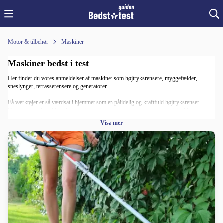
Motor & tilbehør
Maskiner
Maskiner bedst i test
Her finder du vores anmeldelser af maskiner som højtryksrensere, myggefælder,
sneslynger, terrasserensere og generatorer.
Få værktøjer er så værdsat i hjemmet som en pålidelig og kraftfuld højtryksrenser.
Denne mirakelmaskine sikrer, at beskidte terrasser, vægge, tage og møbler bliver
forvandlet til at se ud som nye. Og i sommermånederne er det endnu mere værdsat at
Visa mer
kunne arbejde med din højtryksrenser, mens du er helt fri for myg. Derfor er en effektiv
myggefælde også et næsten uvurderligt produkt i sommerperioden. Vores anmeldelser
hjælper dig med at vælge den bedste.
Når vinteren kommer, kan dens udfordringer mødes med en testvindende sneslynge, der
gør en tung og udmattende opgave til en leg. For dig, der er interesseret i håndarbejde,
har vi også udpeget de bedste symaskiner, som kombinerer tradition med moderne
teknologi.
Et af vores nyere tests i denne kategori er på generatorer - en livredder, når strømmen
går, eller arbejdspladsen er langt ude på landet. Her har vi udpeget tre generatorer af
forskellig type, som gør det muligt for dig at have strøm med dig, uanset hvor du
befinder dig.