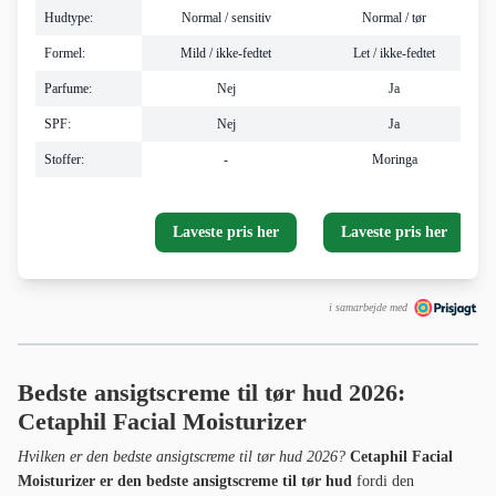
Hudtype:
Normal / sensitiv
Normal / tør
Formel:
Mild / ikke-fedtet
Let / ikke-fedtet
Parfume:
Nej
Ja
SPF:
Nej
Ja
Stoffer:
-
Moringa
Laveste pris her
Laveste pris her
i samarbejde med
Bedste ansigtscreme til tør hud 2026:
Cetaphil Facial Moisturizer
Hvilken er den bedste ansigtscreme til tør hud 2026?
Cetaphil Facial
Moisturizer er den bedste ansigtscreme til tør hud
fordi den