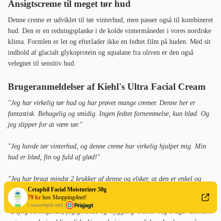
Ansigtscreme til meget tør hud
Denne creme er udviklet til tør vinterhud, men passer også til kombineret
hud. Den er en redningsplanke i de kolde vintermåneder i vores nordiske
klima. Formlen er let og efterlader ikke en fedtet film på huden. Med sit
indhold af glacialt glykoprotein og squalane fra oliven er den også
velegnet til sensitiv hud.
Brugeranmeldelser af Kiehl's Ultra Facial Cream
"Jeg har virkelig tør hud og har prøvet mange cremer. Denne her er
fantastisk. Behagelig og smidig. Ingen fedtet fornemmelse, kun blød. Og
jeg slipper for at være tør."
"Jeg havde tør vinterhud, og denne creme har virkelig hjulpet mig. Min
hud er blød, fin og fuld af glød!"
"Jeg har brugt mindst 2 krukker af denne og elsker, at den er enkel og
Cetaphil Facial Moisturizer 50g
virker på min følsomme hud. Den gør simpelthen det, den skal!"
79 kr
hos Shopping4net!
i samarbejde med
"Dejlig beroligende, fugtgivende og 'hyggelig' creme! Jeg bruger den som