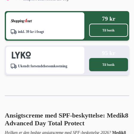
79 kr
Til butik
inkl. 39 kr i fragt
95 kr
Til butik
Ukendt forsendelsesomkostning
Ansigtscreme med SPF-beskyttelse: Medik8
Advanced Day Total Protect
Hvilken er den bedste ansigtscreme med SPF-beskyttelse 2026?
Medik8