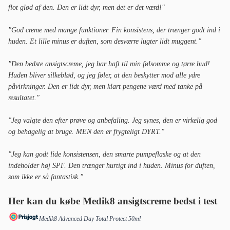
flot glød af den. Den er lidt dyr, men det er det værd!"
"God creme med mange funktioner. Fin konsistens, der trænger godt ind i
huden. Et lille minus er duften, som desværre lugter lidt muggent."
"Den bedste ansigtscreme, jeg har haft til min følsomme og tørre hud!
Huden bliver silkeblød, og jeg føler, at den beskytter mod alle ydre
påvirkninger. Den er lidt dyr, men klart pengene værd med tanke på
resultatet."
"Jeg valgte den efter prøve og anbefaling. Jeg synes, den er virkelig god
og behagelig at bruge. MEN den er frygteligt DYRT."
"Jeg kan godt lide konsistensen, den smarte pumpeflaske og at den
indeholder høj SPF. Den trænger hurtigt ind i huden. Minus for duften,
som ikke er så fantastisk."
Her kan du købe Medik8 ansigtscreme bedst i test
Medik8 Advanced Day Total Protect 50ml