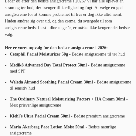
Leder du efter den bedste ansigtscreme i 2026? Vi har alle oplevet en
stram og tør hud, der trænger til kærlighed og fugt. At vælge en god
ansigtscreme for at komme problemet til livs er dog ikke altid nemt.
Huden ændrer sig over tid, og den creme, du sværgede til som
ansigtscreme bedst i test i dine unge år, er måske ikke længere det bedste
valg.
Her er vores topvalg for den bedste ansigtscreme i 2026:
Cetaphil Facial Moisturizer 50g
- Bedste ansigtscreme til tør hud
Medik8 Advanced Day Total Protect 50ml
- Bedste ansigtscreme
med SPF
Weleda Almond Soothing Facial Cream 30ml
- Bedste ansigtscreme
til sensitiv hud
The Ordinary Natural Moisturizing Factors + HA Cream 30ml
-
Mest prisvenlige ansigtscreme
Kiehl's Ultra Facial Cream 50ml
- Bedste premium ansigtscreme
Maria Åkerberg Face Lotion Moist 50ml
- Bedste naturlige
ansigtscreme