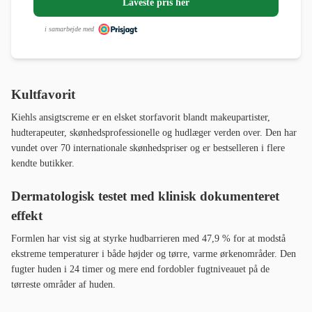
Laveste pris her
i samarbejde med
Kultfavorit
Kiehls ansigtscreme er en elsket storfavorit blandt makeupartister,
hudterapeuter, skønhedsprofessionelle og hudlæger verden over. Den har
vundet over 70 internationale skønhedspriser og er bestselleren i flere
kendte butikker.
Dermatologisk testet med klinisk dokumenteret
effekt
Formlen har vist sig at styrke hudbarrieren med 47,9 % for at modstå
ekstreme temperaturer i både højder og tørre, varme ørkenområder. Den
fugter huden i 24 timer og mere end fordobler fugtniveauet på de
tørreste områder af huden.