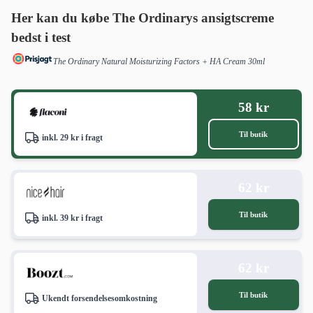
Her kan du købe The Ordinarys ansigtscreme
bedst i test
The Ordinary Natural Moisturizing Factors + HA Cream 30ml
58 kr
Til butik
inkl. 29 kr i fragt
62 kr
Til butik
inkl. 39 kr i fragt
62 kr
Til butik
Ukendt forsendelsesomkostning