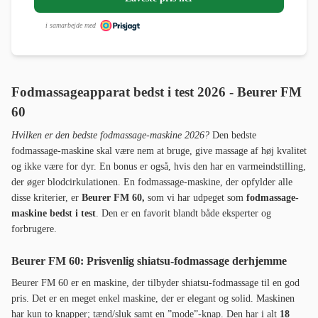
i samarbejde med
Fodmassageapparat bedst i test 2026 -
Beurer FM
60
Hvilken er den bedste fodmassage-maskine 2026?
Den bedste
fodmassage-maskine skal være nem at bruge, give massage af høj kvalitet
og ikke være for dyr. En bonus er også, hvis den har en varmeindstilling,
der øger blodcirkulationen. En fodmassage-maskine, der opfylder alle
disse kriterier, er
Beurer FM 60,
som vi har udpeget som
fodmassage-
maskine bedst i test
. Den er en favorit blandt både eksperter og
forbrugere.
Beurer FM 60: Prisvenlig shiatsu-fodmassage derhjemme
Beurer FM 60 er en maskine, der tilbyder shiatsu-fodmassage til en god
pris. Det er en meget enkel maskine, der er elegant og solid. Maskinen
har kun to knapper; tænd/sluk samt en ”mode”-knap. Den har i alt
18