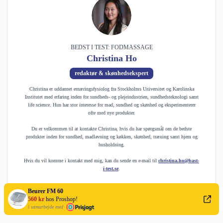
BEDST I TEST: FODMASSAGE
Christina Ho
redaktør & skønhedsekspert
Christina er uddannet ernæringsfysiolog fra Stockholms Universitet og Karolinska
Institutet med erfaring inden for sundheds- og plejeindustrien, sundhedsteknologi samt
life science. Hun har stor interesse for mad, sundhed og skønhed og eksperimenterer
ofte med nye produkter.
Du er velkommen til at kontakte Christina, hvis du har spørgsmål om de bedste
produkter inden for sundhed, madlavning og køkken, skønhed, træning samt hjem og
husholdning.
Hvis du vil komme i kontakt med mig, kan du sende en e-mail til
christina.ho@bast-
i-test.se
.
Beurer FM 60
560 kr
hos Proshop!
Senest opdateret den
08-01-2026
i samarbejde med