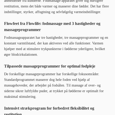
anmeldelser fra kunderne. Fodmassage-apparatet giver dig hurtigere
restitution, mens det både varmer og masserer dine fødder. Det har flere
indstillinger, styrker, affugtning og selvfølgelig varmeindstillinger.
Flowfeet fra Flowlife: fodmassage med 3 hastigheder og
massageprogrammer
Fodmassageapparatet har tre hastigheder, tre massageprogrammer og en
konstant varmtilstand, der kan aktiveres ved alle funktioner. Varmen
hjælper med at stimulere trykpunkterne i fødderne yderligere, hvilket
øger blodcirkulationen.
Tilpassede massageprogrammer for optimal fodpleje
De forskellige massageprogrammer har forskellige fokusområder.
Standardprogrammet masserer dog hele foden ved hjælp af
massagehoveder, der arbejder på fodsålen. Til massage af over- og
siderne sikrer luftfyldte puder, at trykket på fødderne er optimalt for
maksimal stimulering.
Intensivt strækprogram for forbedret fleksibilitet og
restitution