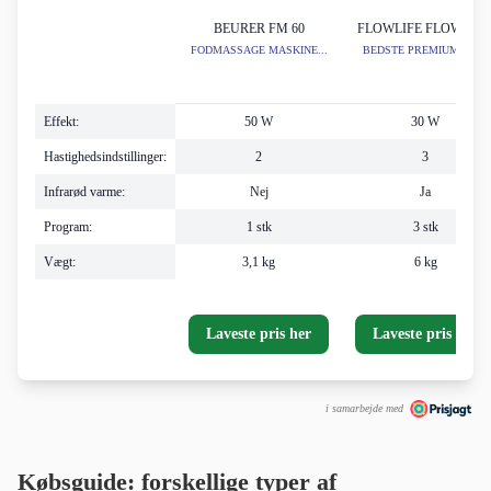
BEURER FM 60
FLOWLIFE FLOWFEE
FODMASSAGE MASKINE...
BEDSTE PREMIUMVALG
Effekt:
50 W
30 W
Hastighedsindstillinger:
2
3
Infrarød varme:
Nej
Ja
Program:
1 stk
3 stk
Vægt:
3,1 kg
6 kg
Laveste pris her
Laveste pris her
i samarbejde med
Købsguide: forskellige typer af