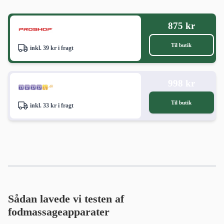
875 kr
Til butik
inkl. 39 kr i fragt
998 kr
Til butik
inkl. 33 kr i fragt
Sådan lavede vi testen af
fodmassageapparater