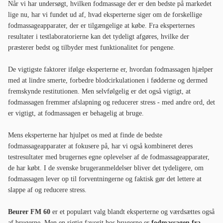
Når vi har undersøgt, hvilken fodmassage der er den bedste på markedet
lige nu, har vi fundet ud af, hvad eksperterne siger om de forskellige
fodmassageapparater, der er tilgængelige at købe. Fra eksperternes
resultater i testlaboratorierne kan det tydeligt afgøres, hvilke der
præsterer bedst og tilbyder mest funktionalitet for pengene.
De vigtigste faktorer ifølge eksperterne er, hvordan fodmassagen hjælper
med at lindre smerte, forbedre blodcirkulationen i fødderne og dermed
fremskynde restitutionen. Men selvfølgelig er det også vigtigt, at
fodmassagen fremmer afslapning og reducerer stress - med andre ord, det
er vigtigt, at fodmassagen er behagelig at bruge.
Mens eksperterne har hjulpet os med at finde de bedste
fodmassageapparater at fokusere på, har vi også kombineret deres
testresultater med brugernes egne oplevelser af de fodmassageapparater,
de har købt. I de svenske brugeranmeldelser bliver det tydeligere, om
fodmassagen lever op til forventningerne og faktisk gør det lettere at
slappe af og reducere stress.
Beurer FM 60
er et populært valg blandt eksperterne og værdsættes også
af brugerne. Men en rigtig favorit hos brugerne er
fodmassagen fra