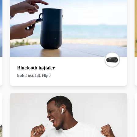
re og indstille dem korrekt for at maksimere lyd- og billedekvaliteten. Små justeringer i rummets
hænger af kvaliteten af dine enheder, men også på hvordan de samarbejder inden for rammerne a
Bluetooth højtaler
Bedst i test: JBL Flip 6