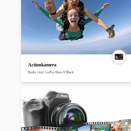
Endelig er det ikke kun vigtigt at vælge de rette enheder, men også at place
samlede oplevelse. Husk på, at det bedste lyd & billede-setup ikke kun af
Actionkamera
Bedst i test: GoPro Hero 9 Black