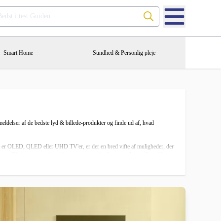
Søg på Bedst i test Guiden
Smart Home
Sundhed & Personlig pleje
meldelser af de bedste lyd & billede-produkter og finde ud af, hvad
det er OLED, QLED eller UHD TV'er, er der en bred vifte af muligheder, der
sats. Disse systemer kan ofte styres nemt via din smartphone eller tablet,
gtjenester, der tilbyder indhold i 4K og endda 8K, er det vigtigere end
r. Vi dækker alt fra de mest basale opsætninger til de mest avancerede