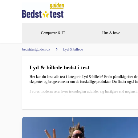
Computere & IT
Hus & have
bedstitestguiden.dk
Lyd & billede
Lyd & billede bedst i test
Her kan du læse alle test i kategorin Lyd & billede! Er du på udkig efter d
eksperter og brugere mener om de forskellige produkter. Du finder også in
I vores moderne æra, hvor teknologien udvikler sig hurtigere end nogensin
kan forbedre din seeroplevelse markant. Multiroom-systemer er blevet yderst
hvilket giver en sømløs integration med dit smarte hjem.
Desuden bør du overveje tilføjelser som soundbars eller hjemmebiograf-sys
nogensinde at have et setup, der kan gengive disse formater korrekt.
At forstå de forskellige teknologier og terminologier kan være overvælden
hjemmebiograf-systemer, så du kan træffe den bedste beslutning for dit h