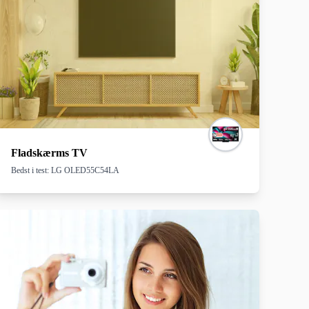
 akustik og korrekt kalibrering af dit udstyr kan gøre en stor forskel i den
f dit unikke hjem.
Fladskærms TV
Bedst i test: LG OLED55C54LA