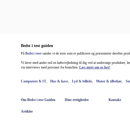
Bedst i test guiden
På
Bedst i test
samler vi de tests som er publiceret og præsenterer derefter produ
Vi laver med andre ord en købsvejledning til dig ved at undersøge produkter, l
via interviews med personer fra branchen.
Læs mere om os her!
Computere & IT
,
Hus & have
,
Lyd & billede
,
Motor & tilbehør
,
Sm
Om Bedst i test Guiden
Dine rettigheder
Kontakt
Artikler