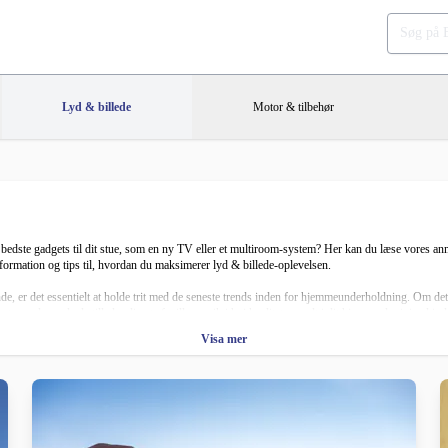
Lyd & billede
Motor & tilbehør
e bedste gadgets til dit stue, som en ny TV eller et multiroom-system? Her kan du læse vores an
formation og tips til, hvordan du maksimerer lyd & billede-oplevelsen.
de, er det essentielt at holde trit med de seneste trends inden for hjemmeunderholdning. Om 
 populære, da de tillader dig at afspille musik i høj kvalitet overalt i dit hjem med minimal ind
Visa mer
temer, der kan forvandle din stue til en ægte biografoplevelse med dyb og rig lyd. Med streamin
de, men vores anmeldelser og vejledninger er her for at hjælpe dig gennem junglen af mulighede
jem og budget.