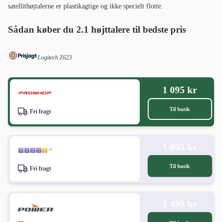
satellithøjtalerne er plastikagtige og ikke specielt flotte.
Sådan køber du 2.1 højttalere til bedste pris
Logitech Z623
1 095 kr
Til butik
Fri fragt
1 095 kr
Til butik
Fri fragt
1 499 kr