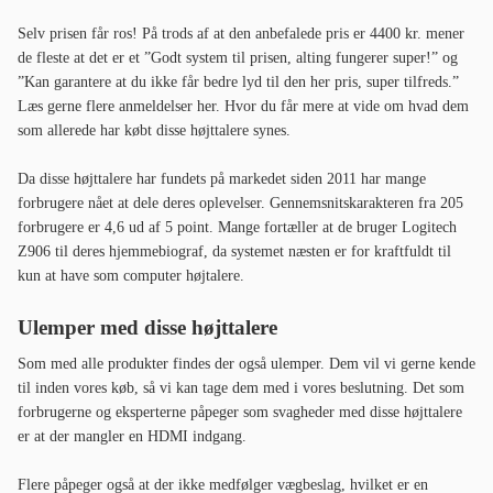
Selv prisen får ros! På trods af at den anbefalede pris er 4400 kr. mener
de fleste at det er et ”Godt system til prisen, alting fungerer super!” og
”Kan garantere at du ikke får bedre lyd til den her pris, super tilfreds.”
Læs gerne flere anmeldelser her. Hvor du får mere at vide om hvad dem
som allerede har købt disse højttalere synes.
Da disse højttalere har fundets på markedet siden 2011 har mange
forbrugere nået at dele deres oplevelser. Gennemsnitskarakteren fra 205
forbrugere er 4,6 ud af 5 point. Mange fortæller at de bruger Logitech
Z906 til deres hjemmebiograf, da systemet næsten er for kraftfuldt til
kun at have som computer højtalere.
Ulemper med disse højttalere
Som med alle produkter findes der også ulemper. Dem vil vi gerne kende
til inden vores køb, så vi kan tage dem med i vores beslutning. Det som
forbrugerne og eksperterne påpeger som svagheder med disse højttalere
er at der mangler en HDMI indgang.
Flere påpeger også at der ikke medfølger vægbeslag, hvilket er en