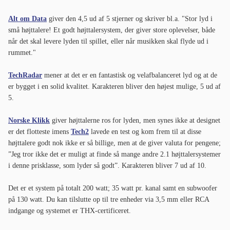
Alt om Data
giver den 4,5 ud af 5 stjerner og skriver bl.a. "Stor lyd i
små højttalere! Et godt højttalersystem, der giver store oplevelser, både
når det skal levere lyden til spillet, eller når musikken skal flyde ud i
rummet."
TechRadar
mener at det er en fantastisk og velafbalanceret lyd og at de
er bygget i en solid kvalitet. Karakteren bliver den højest mulige, 5 ud af
5.
Norske Klikk
giver højttalerne ros for lyden, men synes ikke at designet
er det flotteste imens
Tech2
lavede en test og kom frem til at disse
højttalere godt nok ikke er så billige, men at de giver valuta for pengene;
”Jeg tror ikke det er muligt at finde så mange andre 2.1 højttalersystemer
i denne prisklasse, som lyder så godt”. Karakteren bliver 7 ud af 10.
Det er et system på totalt 200 watt; 35 watt pr. kanal samt en subwoofer
på 130 watt. Du kan tilslutte op til tre enheder via 3,5 mm eller RCA
indgange og systemet er THX-certificeret.