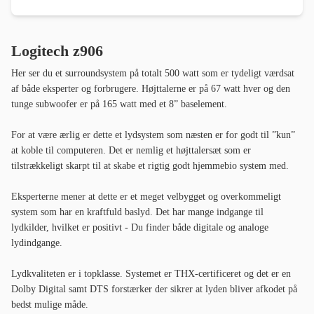
Logitech z906
Her ser du et surroundsystem på totalt 500 watt som er tydeligt værdsat
af både eksperter og forbrugere. Højttalerne er på 67 watt hver og den
tunge subwoofer er på 165 watt med et 8” baselement.
For at være ærlig er dette et lydsystem som næsten er for godt til ”kun”
at koble til computeren. Det er nemlig et højttalersæt som er
tilstrækkeligt skarpt til at skabe et rigtig godt hjemmebio system med.
Eksperterne mener at dette er et meget velbygget og overkommeligt
system som har en kraftfuld baslyd. Det har mange indgange til
lydkilder, hvilket er positivt - Du finder både digitale og analoge
lydindgange.
Lydkvaliteten er i topklasse. Systemet er THX-certificeret og det er en
Dolby Digital samt DTS forstærker der sikrer at lyden bliver afkodet på
bedst mulige måde.