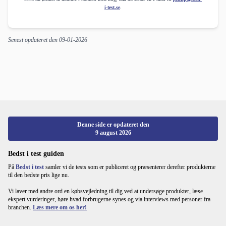
i-test.se
.
Senest opdateret den
09-01-2026
Denne side er opdateret den
9 august 2026
Bedst i test guiden
På
Bedst i test
samler vi de tests som er publiceret og præsenterer derefter produkterne
til den bedste pris lige nu.
Vi laver med andre ord en købsvejledning til dig ved at undersøge produkter, læse
ekspert vurderinger, høre hvad forbrugerne synes og via interviews med personer fra
branchen.
Læs mere om os her!