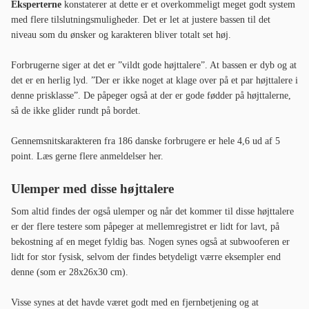
Eksperterne
konstaterer at dette er et overkommeligt meget godt system
med flere tilslutningsmuligheder. Det er let at justere bassen til det
niveau som du ønsker og karakteren bliver totalt set høj.
Forbrugerne siger at det er ”vildt gode højttalere”. At bassen er dyb og at
det er en herlig lyd. ”Der er ikke noget at klage over på et par højttalere i
denne prisklasse”. De påpeger også at der er gode fødder på højttalerne,
så de ikke glider rundt på bordet.
Gennemsnitskarakteren fra 186 danske forbrugere er hele 4,6 ud af 5
point. Læs gerne flere anmeldelser her.
Ulemper med disse højttalere
Som altid findes der også ulemper og når det kommer til disse højttalere
er der flere testere som påpeger at mellemregistret er lidt for lavt, på
bekostning af en meget fyldig bas. Nogen synes også at subwooferen er
lidt for stor fysisk, selvom der findes betydeligt værre eksempler end
denne (som er 28x26x30 cm).
Visse synes at det havde været godt med en fjernbetjening og at