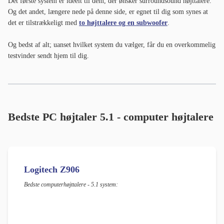
Det første system er ideelt til dem, der ønsker surroundsound højttalere.
Og det andet, længere nede på denne side, er egnet til dig som synes at
det er tilstrækkeligt med
to højttalere og en subwoofer
.
Og bedst af alt; uanset hvilket system du vælger, får du en overkommelig
testvinder sendt hjem til dig.
Bedste PC højtaler 5.1 - computer højtalere
Logitech Z906
Bedste computerhøjttalere - 5.1 system: