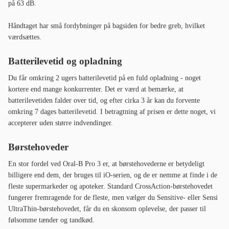
Børstehoveder
En stor fordel ved Oral-B Pro 3 er, at børstehovederne er betydeligt
billigere end dem, der bruges til iO-serien, og de er nemme at finde i de
fleste supermarkeder og apoteker. Standard CrossAction-børstehovedet
fungerer frem­ragende for de fleste, men vælger du Sensitive- eller Sensi
UltraThin-børstehovedet, får du en skonsom oplevelse, der passer til
følsomme tænder og tandkød.
Hvilken pakke skal du vælge?
Oral-B Pro 3 findes i flere varianter - det er ikke teknikken, der adskiller
dem, men hvad der indgår i pakken:
Undgå de ekstra dyre rejseetuier med specialmotiver - de giver ingen
yderligere funktion ud over et anderledes udseende.
Hvordan klarer den sig mod Philips Sonicare 5300
Series?
Den nærmeste konkurrent fra
Philips
er
Sonicare 5300 Series
. Begge
giver ligeværdig rengøring, men der er nogle forskelle, der er værd at