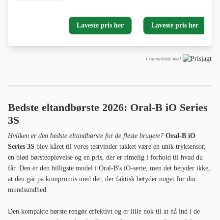
Laveste pris her
Laveste pris her
i samarbejde med
Bedste eltandbørste 2026: Oral-B iO Series
3S
Hvilken er den bedste eltandbørste for de fleste brugere?
Oral-B iO
Series 3S
blev kåret til vores testvinder takket være en unik tryksensor,
en blød børsteoplevelse og en pris, der er rimelig i forhold til hvad du
får. Den er den billigste model i Oral-B's iO-serie, men det betyder ikke,
at den går på kompromis med det, der faktisk betyder noget for din
mundsundhed.
Den kompakte børste rengør effektivt og er lille nok til at nå ind i de