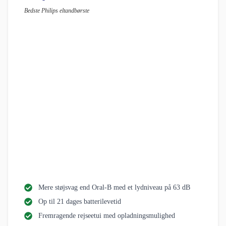
Laveste pris her
i samarbejde med
Tryksensor og de vigtige funktioner
Tryksensoren hos 5300 Series er en af de mest brugervenlige, vi har
testet. Til forskel fra mange konkurrenter, der udelukkende forlader sig
på et visuelt lys, giver 5300 Series feedback på to måder, når du trykker
for hårdt:
Motorlyden ændrer sig
- du hører tydeligt, at noget er galt
Håndtaget vibrerer
- du mærker det med det samme i hånden
Det gør tandbørsten særligt brugervenlig for personer med nedsat syn
eller hørelse, hvor mange andre tandbørster kommer til kort. Der er også
et lille lys på håndtaget, der lyser op ved for hårdt tryk, men dette er en