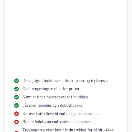
Godt rengøringsresultat for prisen
Nemt at finde børstehoveder i butikken
Fås med rejseetui og i dobbeltpakke
Kortere batterilevetid end mange konkurrenter
Højere lydniveau end soniske tandbørster
Tryksensoren viser kun når du trykker for hårdt - ikke
for løst
Laveste pris her
i samarbejde med
Tryksensor og de vigtige funktioner
Pro 3 har alle de funktioner, vi anser for essentielle i en eltandbørste: