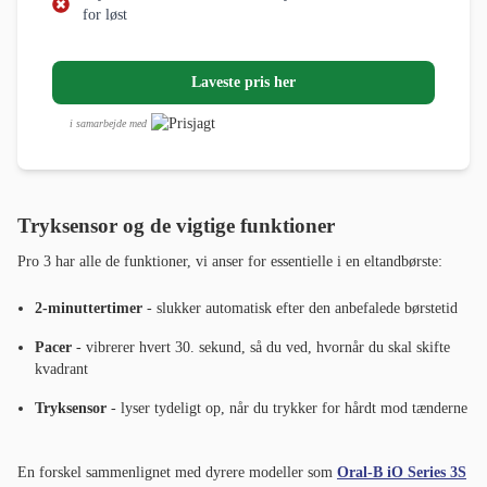
2-minuttertimer
- slukker automatisk efter den anbefalede børstetid
Pacer
- vibrerer hvert 30. sekund, så du ved, hvornår du skal skifte
kvadrant
Tryksensor
- lyser tydeligt op, når du trykker for hårdt mod tænderne
En forskel sammenlignet med dyrere modeller som
Oral-B iO Series 3S
er, at tryksensoren her kun advarer, når du trykker for hårdt - den giver
ingen feedback, hvis du trykker for løst. For de fleste brugere er det dog
helt tilstrækkeligt.
Rengøringsresultat
Rengøringsresultaterne er meget gode for prisen. Det oscillerende
børstehoved når effektivt ind mellem tænderne og fjerner plak og
bakterier på en pålidelig måde. Nogle brugere kan opleve børstningen
som lidt mere intens sammenlignet med en sonisk tandbørste fra Philips
Sonicare. Har du følsomme tænder, anbefaler vi, at du bruger
programmet "Sensitive Cleaning" eller skifter til et Sensitive- eller Sensi
UltraThin-børstehoved med blødere børstehår.