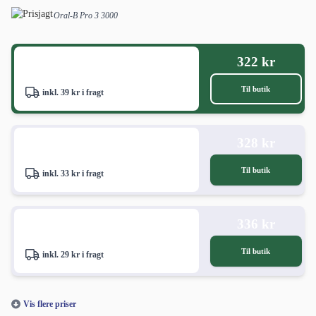
336 kr
Til butik
inkl. 29 kr i fragt
Vis flere priser
Bedste Philips eltandbørste 2026: Philips
Sonicare 5300 Series
Hvilken er den bedste Philips eltandbørste 2026?
Philips Sonicare 5300
Series
er den bedste Philips eltandbørste for de fleste brugere. Den
kombinerer en tydelig tryksensor, lang batterilevetid og et frem­ragende
rejseetui til en betydeligt mere tilgængelig pris end flagskibsmodellen
9900 Prestige - på en måde, som få tandbørster i denne prisklasse magter.
For dig, der tidligere har oplevet Oral-B's tandbørster som for intense