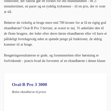
funktioner, der faktisk gør en forskel for din mundsundhed - en 2-
minuttertimer, en pacer og en tydelig tryksensor - til en pris, der er svær
at slå.
Behøver du virkelig at bruge mere end 700 kroner for at få en rigtig god
eltandbørste? Oral-B Pro 3 beviser, at svaret er nej. Vi anbefaler den til
de fleste brugere, der leder efter deres første eltandbørste eller vil have et
pålideligt hverdagsvalg uden at spænde penge på funktioner, de aldrig
kommer til at bruge.
Rengøringsresultaterne er gode, og fornemmelsen efter børstning er
forfriskende - præcis hvad du forventer af en eltandbørste i denne klasse.
Oral-B Pro 3 3000
Bedste eltandbørste til prisen
De vigtigste funktioner - timer, pacer og tryksensor