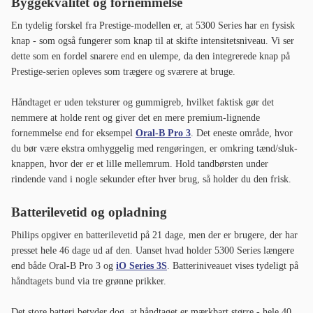
havde været mere moderne med USB-C, men en fordel er, at samme
oplader fungerer til andre Philips-produkter som for eksempel
barbermaskiner.
Rejseetui
5300 Series leveres med et af de bedste rejseetuier, vi har set i denne
prisklasse. Det beskytter tandbørsten mod snavs, forhindrer, at den
tændes ved et uheld i kufferten, og lader dig oplade tandbørsten direkte i
etuiet - så længe du har ladekablet med. Bemærk, at der ikke følger en
separat oplader til etuiet med; den medfølgende oplader er beregnet til
ladestationen.
Med en batterilevetid på op til 43 dage behøver du dog sjældent at oplade
tandbørsten under kortere rejser.
Børstehoveder
5300 Series er kompatibel med BrushSync - Philips' smarte
børstehoveder, der automatisk indikerer, når det er tid til at skifte. Disse
koster dog mere end almindelige børstehoveder.