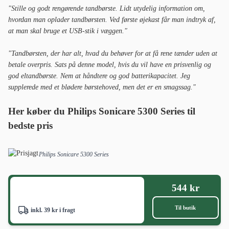
695 kr
Til butik
Ukendt forsendelsesomkostning
Vis flere priser
Bedste premiumvalg: Oral-B iO Series 10
Er Oral-B iO Series 10 den høje pris værd? Det afhænger helt af, hvad
du er ude efter.
Oral-B iO Series 10
er fyldt med imponerende teknologi
og giver dig markedets mest detaljerede feedback på, hvordan du børster
tænderne - men den gør ikke dine tænder renere end iO Series 3S. Det,
der retfærdiggør prisen, er den avancerede vejledning via smartphone-
appen, som kan være til stor hjælp for dig, der ved, at du har dårlige
børstevaner eller vil forbedre din mundsundhed på sigt.