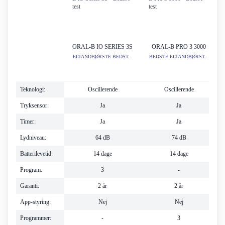
ORAL-B IO SERIES 3S
ORAL-B PRO 3 3000
ELTANDBØRSTE BEDST...
BEDSTE ELTANDBØRST...
Teknologi:
Oscillerende
Oscillerende
Tryksensor:
Ja
Ja
Timer:
Ja
Ja
Lydniveau:
64 dB
74 dB
Batterilevetid:
14 dage
14 dage
Program:
3
-
Garanti:
2 år
2 år
App-styring:
Nej
Nej
Programmer:
-
3