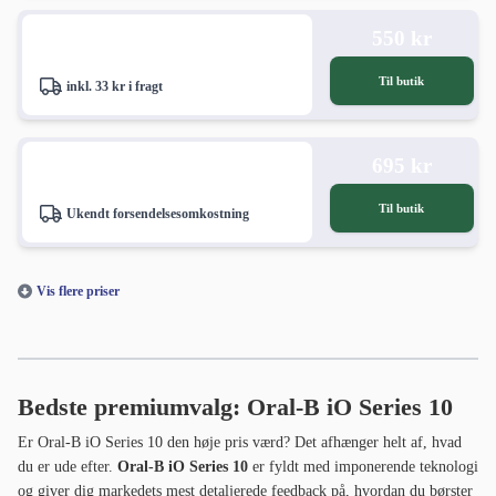
Oral-B iO Series 10
Bedste premiumvalg
Realtidsfeedback via smartphone-app
Tracker 16 zoner
Tydelig tryksensor i tre niveauer
7 børsteprogrammer til alle behov
Betydeligt dyrere end iO Series 3S
Børstehoveder koster dobbelt så meget
Laveste pris her
i samarbejde med