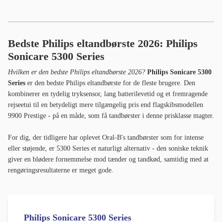
eller støjende, er 5300 Series et naturligt alternativ - den soniske teknik
giver en blødere fornemmelse mod tænder og tandkød, samtidig med at
rengøringsresultaterne er meget gode.
Philips Sonicare 5300 Series
Bedste Philips eltandbørste
Mere støjsvag end Oral-B med et lydniveau på 63 dB
Op til 21 dages batterilevetid
Fremragende rejseetui med opladningsmulighed
Oplades via USB-A, ikke USB-C
Børstehoveder koster mere end almindelige
børstehoveder