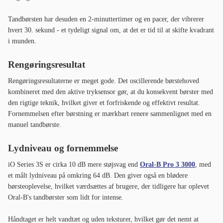
Tandbørsten har desuden en 2-minuttertimer og en pacer, der vibrerer
hvert 30. sekund - et tydeligt signal om, at det er tid til at skifte kvadrant
i munden.
Rengøringsresultat
Rengøringsresultaterne er meget gode. Det oscillerende børstehoved
kombineret med den aktive tryksensor gør, at du konsekvent børster med
den rigtige teknik, hvilket giver et forfriskende og effektivt resultat.
Fornemmelsen efter børstning er mærkbart renere sammenlignet med en
manuel tandbørste.
Lydniveau og fornemmelse
iO Series 3S er cirka 10 dB mere støjsvag end
Oral-B Pro 3 3000
, med
et målt lydniveau på omkring 64 dB. Den giver også en blødere
børsteoplevelse, hvilket værdsættes af brugere, der tidligere har oplevet
Oral-B's tandbørster som lidt for intense.
Håndtaget er helt vandtæt og uden teksturer, hvilket gør det nemt at