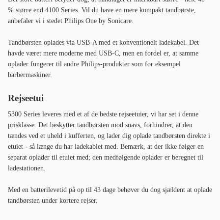
Standardbørstehovederne fungerer frem­ragende for de fleste og er det
alternativ, vi anbefaler for at holde omkostningerne nede.
Hvem passer den til?
Passer til dig, der foretrækker sonisk teknik frem for oscillerende, eller
dig, der tidligere har oplevet Oral-B som for støjende eller intens. Passer
også til dig, der rejser ofte, takket være det medfølgende rejseetui og den
lange batterilevetid. Passer ikke til dig, der vil have en kompakt
tandbørste - så anbefaler vi
Philips One by Sonicare
- eller dig, der
prioriterer USB-C-opladning.
Det siger brugerne om Philips Sonicare 5300 Series
"Jo, den er god, men det kildrer jo så meget overalt i munden, hvilket vel
måske er en vanesag."
"Stille og godt rengørende tandbørste. Lidt utydelig information om,
hvordan man oplader tandbørsten. Ved første øjekast får man indtryk af,
at man skal bruge et USB-stik i væggen."