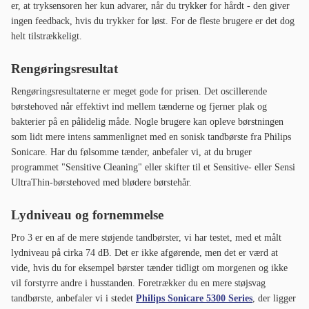
Lydniveau og fornemmelse
Pro 3 er en af de mere støjende tandbørster, vi har testet, med et målt
lydniveau på cirka 74 dB. Det er ikke afgørende, men det er værd at
vide, hvis du for eksempel børster tænder tidligt om morgenen og ikke
vil forstyrre andre i husstanden. Foretrækker du en mere støjsvag
tandbørste, anbefaler vi i stedet
Philips Sonicare 5300 Series
, der ligger
på 63 dB.
Håndtaget har små fordybninger på bagsiden for bedre greb, hvilket
værdsættes.
Batterilevetid og opladning
Du får omkring 2 ugers batterilevetid på en fuld opladning - noget
kortere end mange konkurrenter. Det er værd at bemærke, at
batterilevetiden falder over tid, og efter cirka 3 år kan du forvente
omkring 7 dages batterilevetid. I betragtning af prisen er dette noget, vi
accepterer uden større indvendinger.