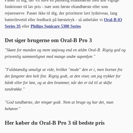
tandrække."
"God tandbørste, der rengør godt. Nem at bruge og har det, man
behøver."
Her køber du Oral-B Pro 3 til bedste pris
Oral-B Pro 3 3000
322 kr
Til butik
inkl. 39 kr i fragt
328 kr
Til butik
inkl. 33 kr i fragt