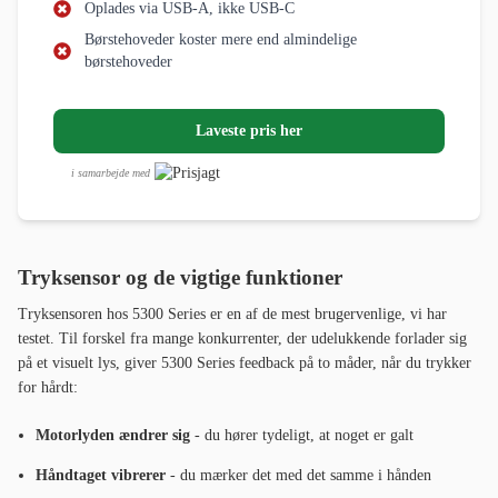
sekundær indikator.
Præcis som alle Sonicare-tandbørster slukker den automatisk efter 2
minutter. Paceren deler munden op i 6 zoner á 20 sekunder - noget der
adskiller sig fra Oral-B's opdeling i 4 kvadranter á 30 sekunder. Vi synes,
Oral-B's opdeling er en smule nemmere at følge i hverdagen, men det er
en smagssag.
Rengøringsresultat
Rengøringsresultaterne er meget gode. Den soniske teknik med 31.000
bevægelser i minuttet løsner effektivt plak og bakterier, og fornemmelsen
efter børstning er forfriskende og ren. Børsteoplevelsen er blødere end
hos Oral-B's oscillerende tandbørster, hvilket værdsættes af brugere med
følsomme tænder eller tandkød.
Byggekvalitet og fornemmelse
En tydelig forskel fra Prestige-modellen er, at 5300 Series har en fysisk
knap - som også fungerer som knap til at skifte intensitetsniveau. Vi ser
dette som en fordel snarere end en ulempe, da den integrerede knap på