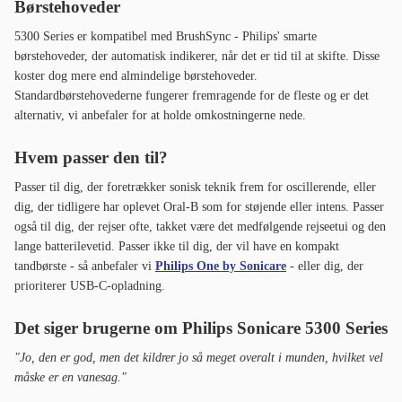
"Tandbørsten, der har alt, hvad du behøver for at få rene tænder uden at
betale overpris. Sats på denne model, hvis du vil have en prisvenlig og
god eltandbørste. Nem at håndtere og god batterikapacitet. Jeg
supplerede med et blødere børstehoved, men det er en smagssag."
Her køber du Philips Sonicare 5300 Series til
bedste pris
Philips Sonicare 5300 Series
544 kr
Til butik
inkl. 39 kr i fragt
550 kr
Til butik
inkl. 33 kr i fragt