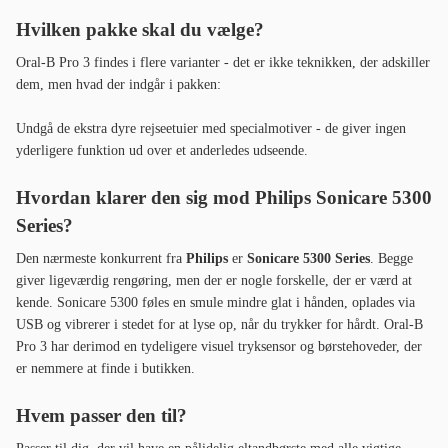
kende. Sonicare 5300 føles en smule mindre glat i hånden, oplades via
USB og vibrerer i stedet for at lyse op, når du trykker for hårdt. Oral-B
Pro 3 har derimod en tydeligere visuel tryksensor og børstehoveder, der
er nemmere at finde i butikken.
Hvem passer den til?
Passer til dig, der vil have en pålidelig eltandbørste med alle vigtige
funktioner til lav pris - især som første eltandbørste eller som
rejsereserve. Passer ikke til dig, der prioriterer lavt lydniveau, lang
batterilevetid eller feedback på børstetryk - så anbefaler vi
Oral-B iO
Series 3S
eller
Philips Sonicare 5300 Series
.
Det siger brugerne om Oral-B Pro 3
"Skønt for munden og mere støjsvag end en ældre Oral-B. Rigtig god og
prisvenlig sammenlignet med mange andre superdyre."
"Fuldstændig umuligt at vide, hvilket "mode" den er i, men bortset fra
det fungerer den helt fint. Rigtig godt, at den viser, om jeg trykker for
hårdt eller for løst, og at den brummer, når det er tid til at skifte