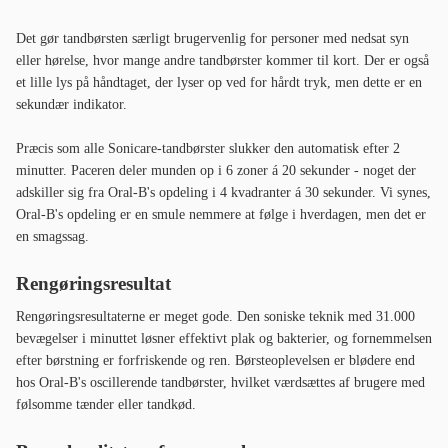
Prestige-serien opleves som trægere og sværere at bruge.
Håndtaget er uden teksturer og gummigreb, hvilket faktisk gør det
nemmere at holde rent og giver det en mere premium-lignende
fornemmelse end for eksempel
Oral-B Pro 3
. Det eneste område, hvor
du bør være ekstra omhyggelig med rengøringen, er omkring tænd/sluk-
knappen, hvor der er et lille mellemrum. Hold tandbørsten under
rindende vand i nogle sekunder efter hver brug, så holder du den frisk.
Batterilevetid og opladning
Philips opgiver en batterilevetid på 21 dage, men der er brugere, der har
presset hele 46 dage ud af den. Uanset hvad holder 5300 Series længere
end både Oral-B Pro 3 og
iO Series 3S
. Batteriniveauet vises tydeligt på
håndtagets bund via tre grønne prikker.
Det store batteri betyder dog, at håndtaget er mærkbart større - hele 40
% større end 4100 Series. Vil du have en mere kompakt tandbørste,
anbefaler vi i stedet Philips One by Sonicare.
Tandbørsten oplades via USB-A med et konventionelt ladekabel. Det