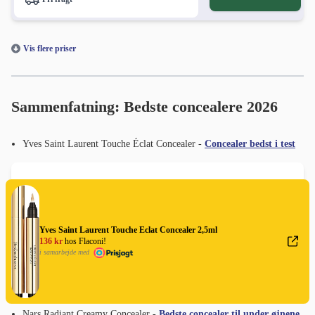
Vis flere priser
Sammenfatning: Bedste concealere 2026
Yves Saint Laurent Touche Éclat Concealer -
Concealer bedst i test
Flaconi
sælger
den bedste concealeren for kun 136.17 kr.
Prisen er inkl. fragt!
Vis flere priser
Yves Saint Laurent Touche Eclat Concealer 2,5ml
136 kr
hos Flaconi!
i samarbejde med
i samarbejde med
Nars Radiant Creamy Concealer -
Bedste concealer til under øjnene