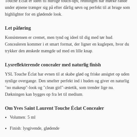
Touche Éclat er ideel til hurtige touch-ups; redningen når mørke rande
under øjnene trænger sig på efter dårlig søvn og perfekt til at bruge som
highlighter for en glødende look.
Let påføring
Konsistensen er cremet, men tynd og ideel til dig med tør hud.
Concealeren kommer i et smart format, der ligner en kuglepen, hvor du
trykker den ønskede mængde ud med en lille knap.
Lysreflekterende concealer med naturlig finish
YSL Touche Éclat har evnen til at skabe glød og friske ansigtet op uden
synlige overgange. Den smelter perfekt ind i huden og giver en naturlig
"no makeup"-look og "clean girl"-æstetik, som trender lige nu.
Dækningen kan bygges op fra let til medium.
Om Yves Saint Laurent Touche Éclat Concealer
Volumen: 5 ml
Finish: lysgivende, glødende