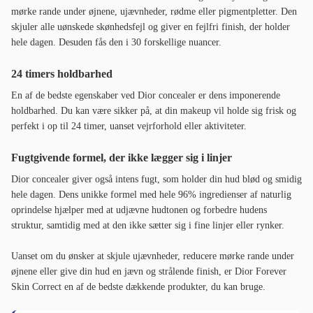
mørke rande under øjnene, ujævnheder, rødme eller pigmentpletter. Den
skjuler alle uønskede skønhedsfejl og giver en fejlfri finish, der holder
hele dagen. Desuden fås den i 30 forskellige nuancer.
24 timers holdbarhed
En af de bedste egenskaber ved Dior concealer er dens imponerende
holdbarhed. Du kan være sikker på, at din makeup vil holde sig frisk og
perfekt i op til 24 timer, uanset vejrforhold eller aktiviteter.
Fugtgivende formel, der ikke lægger sig i linjer
Dior concealer giver også intens fugt, som holder din hud blød og smidig
hele dagen. Dens unikke formel med hele 96% ingredienser af naturlig
oprindelse hjælper med at udjævne hudtonen og forbedre hudens
struktur, samtidig med at den ikke sætter sig i fine linjer eller rynker.
Uanset om du ønsker at skjule ujævnheder, reducere mørke rande under
øjnene eller give din hud en jævn og strålende finish, er Dior Forever
Skin Correct en af de bedste dækkende produkter, du kan bruge.