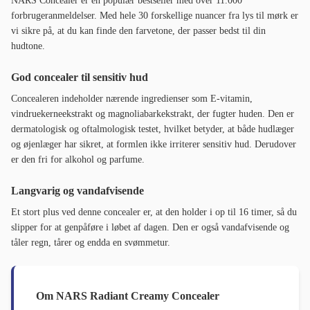
NARS Concealer er en populær bestseller med over 11.000
forbrugeranmeldelser. Med hele 30 forskellige nuancer fra lys til mørk er
vi sikre på, at du kan finde den farvetone, der passer bedst til din
hudtone.
God concealer til sensitiv hud
Concealeren indeholder nærende ingredienser som E-vitamin,
vindruekerneekstrakt og magnoliabarkekstrakt, der fugter huden. Den er
dermatologisk og oftalmologisk testet, hvilket betyder, at både hudlæger
og øjenlæger har sikret, at formlen ikke irriterer sensitiv hud. Derudover
er den fri for alkohol og parfume.
Langvarig og vandafvisende
Et stort plus ved denne concealer er, at den holder i op til 16 timer, så du
slipper for at genpåføre i løbet af dagen. Den er også vandafvisende og
tåler regn, tårer og endda en svømmetur.
Om NARS Radiant Creamy Concealer