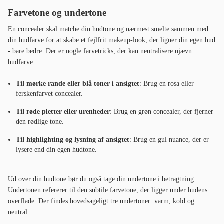
Farvetone og undertone
En concealer skal matche din hudtone og nærmest smelte sammen med
din hudfarve for at skabe et fejlfrit makeup-look, der ligner din egen hud
- bare bedre. Der er nogle farvetricks, der kan neutralisere ujævn
hudfarve:
Til mørke rande eller blå toner i ansigtet
: Brug en rosa eller
ferskenfarvet concealer.
Til røde pletter eller urenheder
: Brug en grøn concealer, der fjerner
den rødlige tone.
Til highlighting og lysning af ansigtet
: Brug en gul nuance, der er
lysere end din egen hudtone.
Ud over din hudtone bør du også tage din undertone i betragtning.
Undertonen refererer til den subtile farvetone, der ligger under hudens
overflade. Der findes hovedsageligt tre undertoner: varm, kold og
neutral: