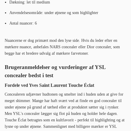
Dækning: let til medium
Anvendelsesområde: under øjnene og som highlighter
Antal nuancer: 6
Nuancerne er dog primært mod den lyse side. Hvis du leder efter en
mørkere nuance, anbefales NARS concealer eller Dior concealer, som
begge har et bredere udvalg af mørkere farvetoner.
Brugeranmeldelser og vurderinger af YSL
concealer bedst i test
Fordele ved Yves Saint Laurent Touche Éclat
Concealeren udjævner hudtonen og smelter ind i huden uden at give for
meget shimmer. Mange har haft svært ved at finde en god concealer til
under øjnene på grund af tørhed eller at produktet sætter sig i rynker.
Men YSL's concealer lægger sig flot på huden og holder hele dagen.
Touche Éclat betragtes som en kultfavorit - perfekt til highlighting og at
lysne op under øjnene. Sammenlignet med billigere mærker er YSL