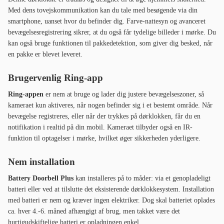
Med dens tovejskommunikation kan du tale med besøgende via din
smartphone, uanset hvor du befinder dig. Farve-nattesyn og avanceret
bevægelsesregistrering sikrer, at du også får tydelige billeder i mørke. Du
kan også bruge funktionen til pakkedetektion, som giver dig besked, når
en pakke er blevet leveret.
Brugervenlig Ring-app
Ring-appen
er nem at bruge og lader dig justere bevægelseszoner, så
kameraet kun aktiveres, når nogen befinder sig i et bestemt område. Når
bevægelse registreres, eller når der trykkes på dørklokken, får du en
notifikation i realtid på din mobil. Kameraet tilbyder også en IR-
funktion til optagelser i mørke, hvilket øger sikkerheden yderligere.
Nem installation
Battery Doorbell Plus
kan installeres på to måder: via et genopladeligt
batteri eller ved at tilslutte det eksisterende dørklokkesystem. Installation
med batteri er nem og kræver ingen elektriker. Dog skal batteriet oplades
ca. hver 4.-6. måned afhængigt af brug, men takket være det
hurtigudskiftelige batteri er opladningen enkel.