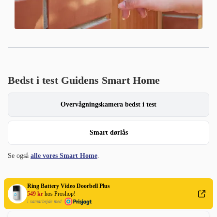
Bedst i test Guidens Smart Home
Overvågningskamera bedst i test
Smart dørlås
Se også
alle vores Smart Home
.
Ring Battery Video Doorbell Plus
549 kr
hos Proshop!
Spørgsmål og svar om smarte dørklokker
i samarbejde med