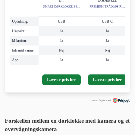
D...
DOORBELL
SMART DØRKLOKKE BE...
PREMIUM TRÅDLØS RI...
Opladning:
USB
USB-C
Højttaler:
Ja
Ja
Mikrofon:
Ja
Ja
Infrarød varme:
Nej
Nej
App:
Ja
Ja
Laveste pris her
Laveste pris her
i samarbejde med
Forskellen mellem en dørklokke med kamera og et
overvågningskamera