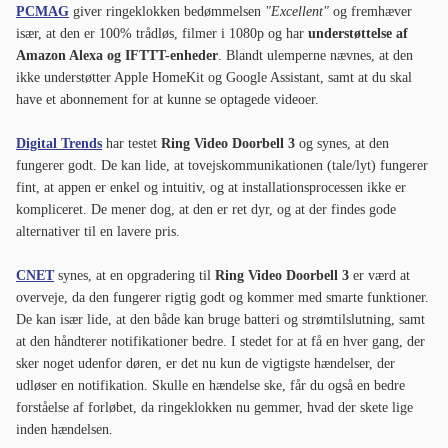
PCMAG
giver ringeklokken bedømmelsen
"Excellent"
og fremhæver
især, at den er 100% trådløs, filmer i 1080p og har
understøttelse af
Amazon Alexa og IFTTT-enheder
. Blandt ulemperne nævnes, at den
ikke understøtter Apple HomeKit og Google Assistant, samt at du skal
have et abonnement for at kunne se optagede videoer.
Digital Trends
har testet
Ring Video Doorbell 3
og synes, at den
fungerer godt. De kan lide, at tovejskommunikationen (tale/lyt) fungerer
fint, at appen er enkel og intuitiv, og at installationsprocessen ikke er
kompliceret. De mener dog, at den er ret dyr, og at der findes gode
alternativer til en lavere pris.
CNET
synes, at en opgradering til
Ring Video Doorbell 3
er værd at
overveje, da den fungerer rigtig godt og kommer med smarte funktioner.
De kan især lide, at den både kan bruge batteri og strømtilslutning, samt
at den håndterer notifikationer bedre. I stedet for at få en hver gang, der
sker noget udenfor døren, er det nu kun de vigtigste hændelser, der
udløser en notifikation. Skulle en hændelse ske, får du også en bedre
forståelse af forløbet, da ringeklokken nu gemmer, hvad der skete lige
inden hændelsen.