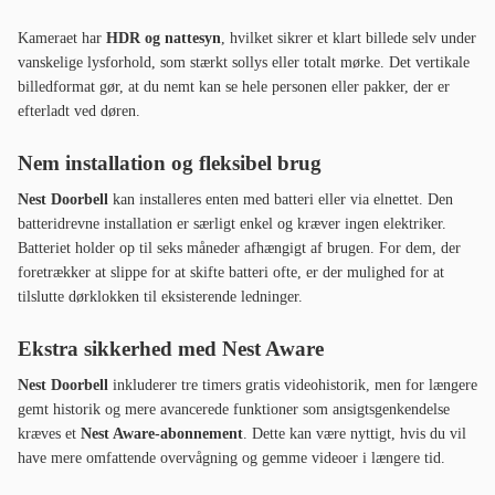
Kameraet har
HDR og nattesyn
, hvilket sikrer et klart billede selv under
vanskelige lysforhold, som stærkt sollys eller totalt mørke. Det vertikale
billedformat gør, at du nemt kan se hele personen eller pakker, der er
efterladt ved døren.
Nem installation og fleksibel brug
Nest Doorbell
kan installeres enten med batteri eller via elnettet. Den
batteridrevne installation er særligt enkel og kræver ingen elektriker.
Batteriet holder op til seks måneder afhængigt af brugen. For dem, der
foretrækker at slippe for at skifte batteri ofte, er der mulighed for at
tilslutte dørklokken til eksisterende ledninger.
Ekstra sikkerhed med Nest Aware
Nest Doorbell
inkluderer tre timers gratis videohistorik, men for længere
gemt historik og mere avancerede funktioner som ansigtsgenkendelse
kræves et
Nest Aware-abonnement
. Dette kan være nyttigt, hvis du vil
have mere omfattende overvågning og gemme videoer i længere tid.