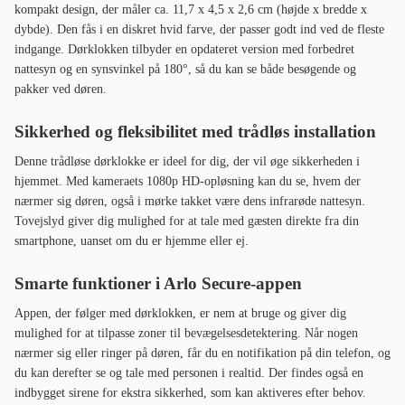
kompakt design, der måler ca. 11,7 x 4,5 x 2,6 cm (højde x bredde x
dybde). Den fås i en diskret hvid farve, der passer godt ind ved de fleste
indgange. Dørklokken tilbyder en opdateret version med forbedret
nattesyn og en synsvinkel på 180°, så du kan se både besøgende og
pakker ved døren.
Sikkerhed og fleksibilitet med trådløs installation
Denne trådløse dørklokke er ideel for dig, der vil øge sikkerheden i
hjemmet. Med kameraets 1080p HD-opløsning kan du se, hvem der
nærmer sig døren, også i mørke takket være dens infrarøde nattesyn.
Tovejslyd giver dig mulighed for at tale med gæsten direkte fra din
smartphone, uanset om du er hjemme eller ej.
Smarte funktioner i Arlo Secure-appen
Appen, der følger med dørklokken, er nem at bruge og giver dig
mulighed for at tilpasse zoner til bevægelsesdetektering. Når nogen
nærmer sig eller ringer på døren, får du en notifikation på din telefon, og
du kan derefter se og tale med personen i realtid. Der findes også en
indbygget sirene for ekstra sikkerhed, som kan aktiveres efter behov.