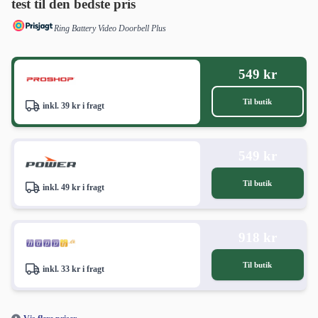
test til den bedste pris
Ring Battery Video Doorbell Plus
549 kr
Til butik
inkl. 39 kr i fragt
549 kr
Til butik
inkl. 49 kr i fragt
918 kr
Til butik
inkl. 33 kr i fragt