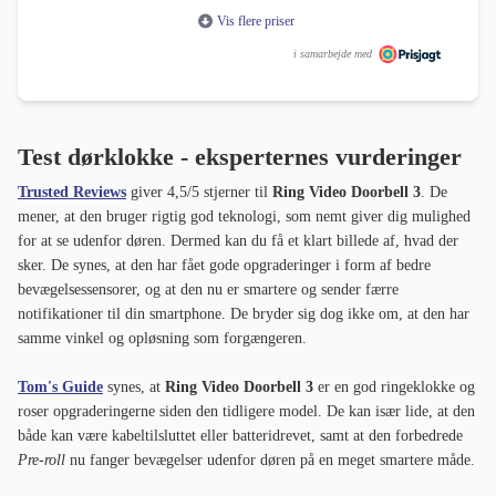
Vis flere priser
i samarbejde med
Test dørklokke - eksperternes vurderinger
Trusted Reviews
giver 4,5/5 stjerner til
Ring Video Doorbell 3
. De
mener, at den bruger rigtig god teknologi, som nemt giver dig mulighed
for at se udenfor døren. Dermed kan du få et klart billede af, hvad der
sker. De synes, at den har fået gode opgraderinger i form af bedre
bevægelsessensorer, og at den nu er smartere og sender færre
notifikationer til din smartphone. De bryder sig dog ikke om, at den har
samme vinkel og opløsning som forgængeren.
Tom's Guide
synes, at
Ring Video Doorbell 3
er en god ringeklokke og
roser opgraderingerne siden den tidligere model. De kan især lide, at den
både kan være kabeltilsluttet eller batteridrevet, samt at den forbedrede
Pre-roll
nu fanger bevægelser udenfor døren på en meget smartere måde.