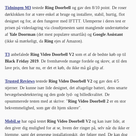
Tidningen M3
testede
Ring Doorbell
og gav den 8/10 point. De roser
dørklokken for at være enkel at bruge og installere, stabil, hurtig, flot
designet og for, at den fungerer med IFTTT. Ulemperne i deres test er
prisen på videolagring via cloudtjenesten samt manglende understøttelse
af
Yale Doorman
(det mest populære smartlås) og
Google Assistant
(ikke så mærkeligt, da
Ring
ejes af Amazon).
T3
anbefalede
Ring Video Doorbell V2
som et af de bedste køb op til
Black Friday 2019
. De fremhævede mange fordele og skrev, at til den
lave pris, den har nu, er det et køb, du ikke må gå glip af.
Trusted Reviews
testede
Ring Video Doorbell V2
og gav den 4/5
stjerner. De kunne især lide designet, det aftagelige batteri, dens smarte
bevægelsesdetektering og den gode lyd- og billedkvalitet. De
opsummerede testen med at skrive: "
Ring Video Doorbell 2
er en stor
bekvemmelighed, som gør dit hjem sikrere".
Mobil.se
har også testet
Ring Video Doorbell V2
og kan især lide, at
den giver dig mulighed for at se, hvem der ringer på, selv når du ikke er
hjemme, samt det generøse installationskit, der følger med. De kan dog