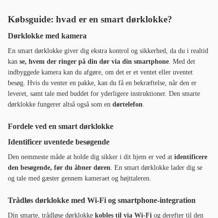
Købsguide: hvad er en smart dørklokke?
Dørklokke med kamera
En smart dørklokke giver dig ekstra kontrol og sikkerhed, da du i realtid
kan
se, hvem der ringer på din dør via din smartphone
. Med det
indbyggede kamera kan du afgøre, om det er et ventet eller uventet
besøg. Hvis du venter en pakke, kan du få en bekræftelse, når den er
leveret, samt tale med buddet for yderligere instruktioner. Den smarte
dørklokke fungerer altså også som en
dørtelefon
.
Fordele ved en smart dørklokke
Identificer uventede besøgende
Den nemmeste måde at holde dig sikker i dit hjem er ved at
identificere
den besøgende, før du åbner døren
. En smart dørklokke lader dig se
og tale med gæster gennem kameraet og højttaleren.
Trådløs dørklokke med Wi-Fi og smartphone-integration
Din smarte, trådløse dørklokke
kobles til via Wi-Fi
og derefter til den