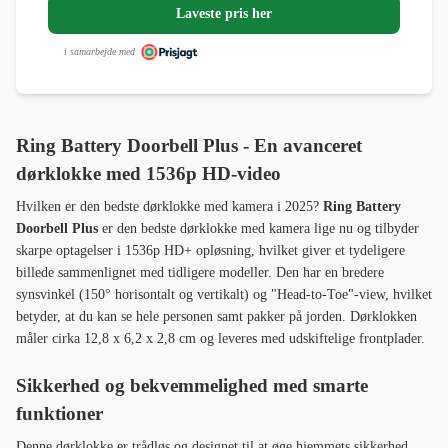
Laveste pris her
i samarbejde med
Ring Battery Doorbell Plus - En avanceret
dørklokke med 1536p HD-video
Hvilken er den bedste dørklokke med kamera i 2025?
Ring Battery
Doorbell Plus
er den bedste dørklokke med kamera lige nu og tilbyder
skarpe optagelser i 1536p HD+ opløsning, hvilket giver et tydeligere
billede sammenlignet med tidligere modeller. Den har en bredere
synsvinkel (150° horisontalt og vertikalt) og "Head-to-Toe"-view, hvilket
betyder, at du kan se hele personen samt pakker på jorden. Dørklokken
måler cirka 12,8 x 6,2 x 2,8 cm og leveres med udskiftelige frontplader.
Sikkerhed og bekvemmelighed med smarte
funktioner
Denne dørklokke er trådløs og designet til at øge hjemmets sikkerhed.